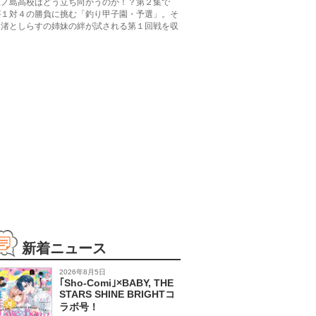
江ノ島高校はどう立ち向かうのか！？第２集で
が１対４の勝負に挑む「釣り甲子園・予選」。そ
に渚としらすの姉妹の絆が試される第１回戦を収
新着ニュース
2026年8月5日
｢Sho-Comi｣×BABY, THE
STARS SHINE BRIGHTコ
ラボ号！