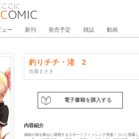
ビュー
新刊
発売予定
雑誌
動画
釣りチチ・渚 2
佐藤まさき
電子書籍を購入する
内容紹介
湘南の海を舞台に展開するスポーツフィッシング浪漫！ついに開幕