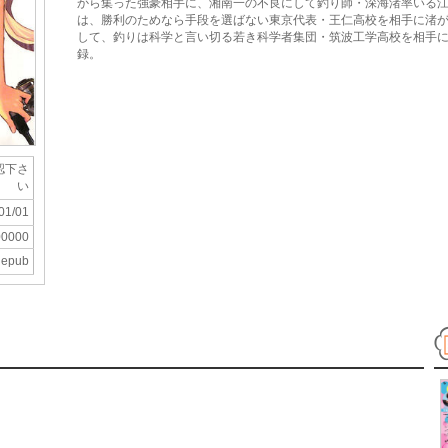
から集った強豪相手に、湘南一の不良にして釣り師・深海渚率いる
は、勝利のためなら手段を選ばない東京代表・王仁高校を相手に渚
して、釣りは科学と言い切る若き科学者集団・筑波工学高校を相手
録。
認下さ
い
01/01
00000
epub