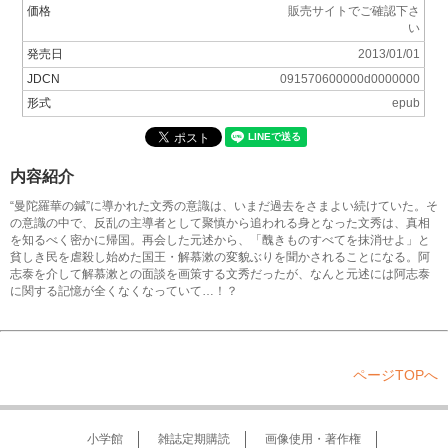
価格
販売サイトでご確認下さ
い
発売日
2013/01/01
JDCN
091570600000d0000000
形式
epub
内容紹介
“曼陀羅華の鍼”に導かれた文秀の意識は、いまだ過去をさまよい続けていた。そ
の意識の中で、反乱の主導者として聚慎から追われる身となった文秀は、真相
を知るべく密かに帰国。再会した元述から、「醜きものすべてを抹消せよ」と
貧しき民を虐殺し始めた国王・解慕漱の変貌ぶりを聞かされることになる。阿
志泰を介して解慕漱との面談を画策する文秀だったが、なんと元述には阿志泰
に関する記憶が全くなくなっていて…！？
ページTOPへ
小学館
雑誌定期購読
画像使用・著作権