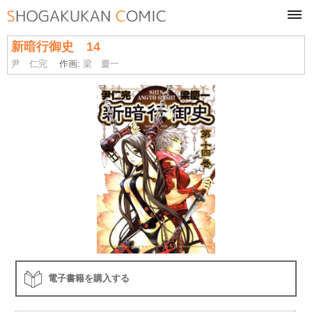
tog
navi
新暗行御史 14
尹 仁完
作画:
梁 慶一
電子書籍を購入する