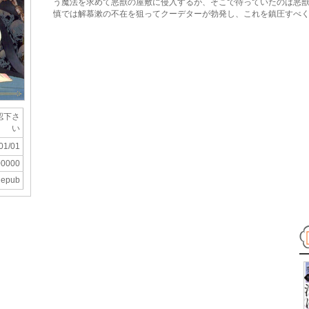
う魔法を求めて悪獣の屋敷に侵入するが、そこで待っていたのは悪
慎では解慕漱の不在を狙ってクーデターが勃発し、これを鎮圧すべ
認下さ
い
01/01
00000
epub