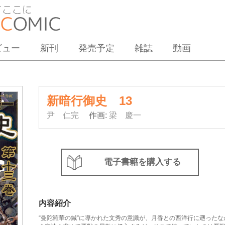
ビュー
新刊
発売予定
雑誌
動画
新暗行御史 13
尹 仁完
作画:
梁 慶一
電子書籍を購入する
内容紹介
“曼陀羅華の鍼”に導かれた文秀の意識が、月香との西洋行に遡った