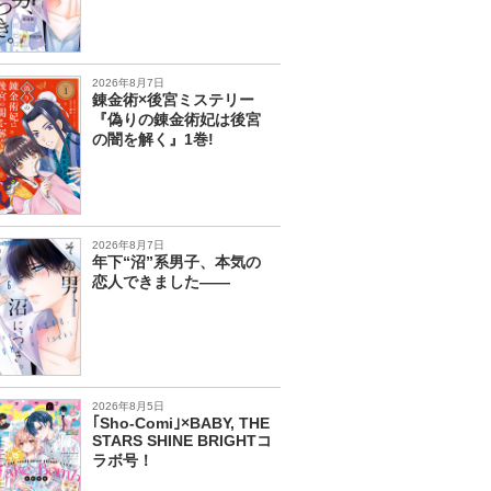
2026年8月7日
錬金術×後宮ミステリー
『偽りの錬金術妃は後宮
の闇を解く』1巻!
2026年8月7日
年下“沼”系男子、本気の
恋人できました――
2026年8月5日
｢Sho-Comi｣×BABY, THE
STARS SHINE BRIGHTコ
ラボ号！