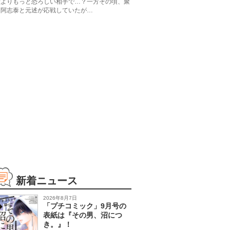
獣よりもっと恐ろしい相手で…？一方その頃、聚
く阿志泰と元述が応戦していたが…
新着ニュース
2026年8月7日
「プチコミック」9月号の
表紙は『その男、沼につ
き。』！