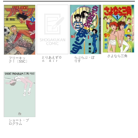
さよなら三角
とりあえずＯ
らぶらぶ・ぽ
フリーキッ
ｎ Ａｉｒ
りす
ク！〔SSC〕
ショート・プ
ログラム