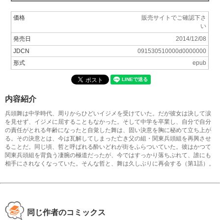
価格
販売サイトでご確認下さ
い
発売日
2014/12/08
JDCN
091530510000d0000000
形式
epub
内容紹介
兵頭舞は中学時代、周りからひどいイジメを受けていた。だが彼女は決して涙
を見せず、イジメに屈することもなかった。そして中学を卒業し、自分で自分
の責任がとれる年齢になったと自覚した舞は、固い決意を胸に秘めて立ち上が
る。その決意とは、今は瓦解してしまった亡き父の組・関東兵頭組を再興させ
ることだ。同じ頃、哲と呼ばれる酔いどれが街をふらついていた。彼はかつて
関東兵頭組を背負う凄腕の極道だったが、今ではすっかり落ちぶれて、誰にも
相手にされなくなっていた。そんな哲と、舞は久しぶりに再会する（第1話）。
同じ作者のコミックス