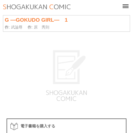
tog
navi
G ―GOKUDO GIRL― 1
作:
武論尊
作:
原 秀則
電子書籍を購入する