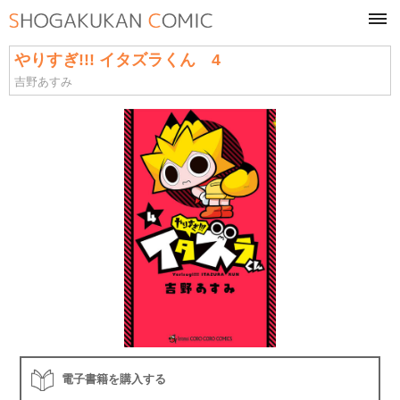
tog
navi
やりすぎ!!! イタズラくん 4
吉野あすみ
電子書籍を購入する