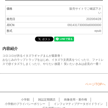
価格
販売サイトでご確認下さ
い
発売日
2020/04/28
JDCN
091431730000d0000000
形式
epub
内容紹介
コロコロが誇るイタズラギャグまんが最新巻！
おなじみのラップトラップをはじめ、イタズラ文房具をつくったり、ファミレ
スで@イタズラしまくったり、やりたい放題！ 笑いたいきみは必見の一冊！
ページTOPへ
小学館
雑誌定期購読
画像使用・著作権
小学館のプライバシーポリシー
インフォマティブデータガイドライン