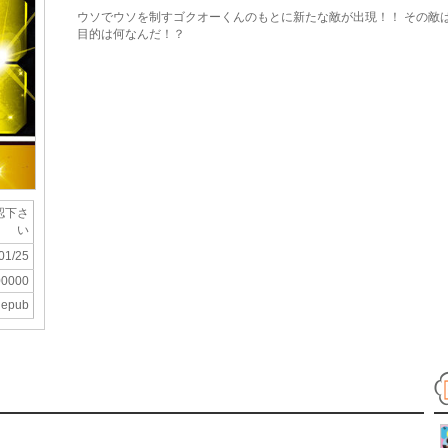
ウソでウソを制すゴクオーくんのもとに新たな敵が出現！！ その敵
目的は何なんだ！？
認下さ
い
01/25
00000
epub