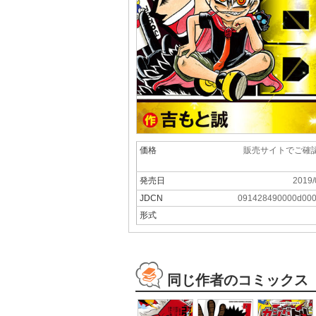
価格
販売サイトでご確
発売日
2019/
JDCN
091428490000d00
形式
同じ作者のコミックス