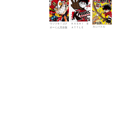
ウソツキ！ゴク
ＫＡＳＨＩ Ｂ
カシバトル
オーくん完全版
ＡＴＴＬＥ