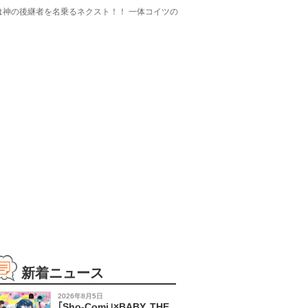
は神の後継者を名乗るネクスト！！ 一体コイツの
新着ニュース
2026年8月5日
｢Sho-Comi｣×BABY, THE