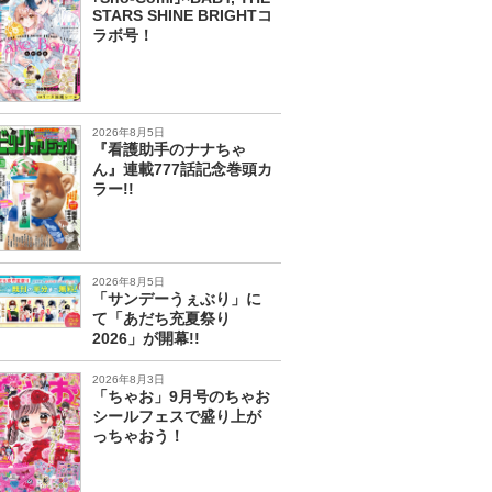
STARS SHINE BRIGHTコ
ラボ号！
2026年8月5日
『看護助手のナナちゃ
ん』連載777話記念巻頭カ
ラー!!
2026年8月5日
「サンデーうぇぶり」に
て「あだち充夏祭り
2026」が開幕!!
2026年8月3日
「ちゃお」9月号のちゃお
シールフェスで盛り上が
っちゃおう！