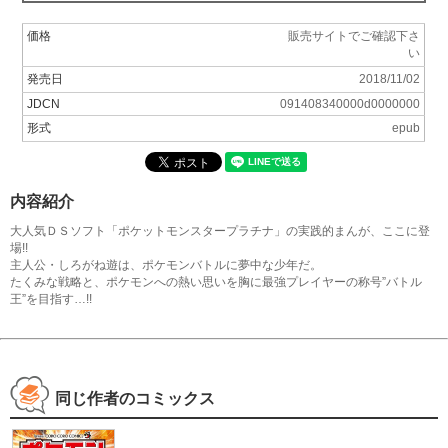
価格
販売サイトでご確認下さ
い
発売日
2018/11/02
JDCN
091408340000d0000000
形式
epub
内容紹介
大人気ＤＳソフト「ポケットモンスタープラチナ」の実践的まんが、ここに登
場!!
主人公・しろがね遊は、ポケモンバトルに夢中な少年だ。
たくみな戦略と、ポケモンへの熱い思いを胸に最強プレイヤーの称号”バトル
王”を目指す…!!
同じ作者のコミックス