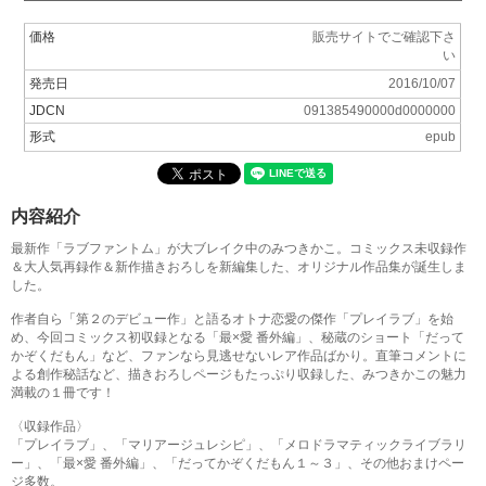
価格
販売サイトでご確認下さ
い
発売日
2016/10/07
JDCN
091385490000d0000000
形式
epub
内容紹介
最新作「ラブファントム」が大ブレイク中のみつきかこ。コミックス未収録作
＆大人気再録作＆新作描きおろしを新編集した、オリジナル作品集が誕生しま
した。
作者自ら「第２のデビュー作」と語るオトナ恋愛の傑作「プレイラブ」を始
め、今回コミックス初収録となる「最×愛 番外編」、秘蔵のショート「だって
かぞくだもん」など、ファンなら見逃せないレア作品ばかり。直筆コメントに
よる創作秘話など、描きおろしページもたっぷり収録した、みつきかこの魅力
満載の１冊です！
〈収録作品〉
「プレイラブ」、「マリアージュレシピ」、「メロドラマティックライブラリ
ー」、「最×愛 番外編」、「だってかぞくだもん１～３」、その他おまけペー
ジ多数。