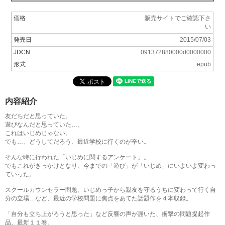
価格
販売サイトでご確認下さ
い
発売日
2015/07/03
JDCN
091372880000d0000000
形式
epub
内容紹介
友だちだと思っていた。
遊びなんだと思っていた…。
これはいじめじゃない。
でも…、どうしてだろう、最近学校に行くのが辛い。
そんな時に行われた「いじめに関するアンケート」。
でもこれがきっかけとなり、今までの「遊び」が「いじめ」にいよいよ変わっ
ていった。
スクールカウンセラー問題、いじめっ子から親友を守るうちに変わって行く自
分の立場…など、最近の学校問題に焦点をあてた話題作を４本収録。
「自分も立ち上がろうと思った」など反響の声が届いた、衝撃の問題提起作
品、最新１１巻。