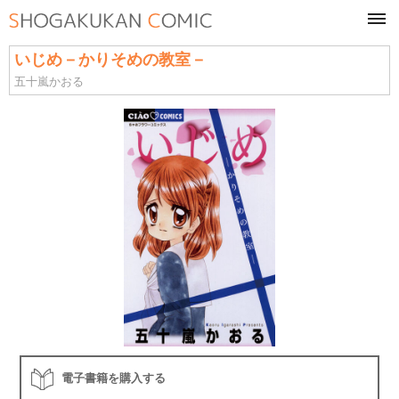
tog
navi
いじめ－かりそめの教室－
五十嵐かおる
電子書籍を購入する