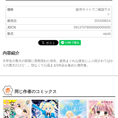
価格
販売サイトでご確認下さ
い
発売日
2015/08/14
JDCN
091370780000d0000000
形式
epub
内容紹介
大学生の寛大の部屋に突然現れた弥生。超気まぐれな彼女にふり回されてばか
りの寛大だけど…。切なくて心温まる5作品を集めた傑作集。
同じ作者のコミックス