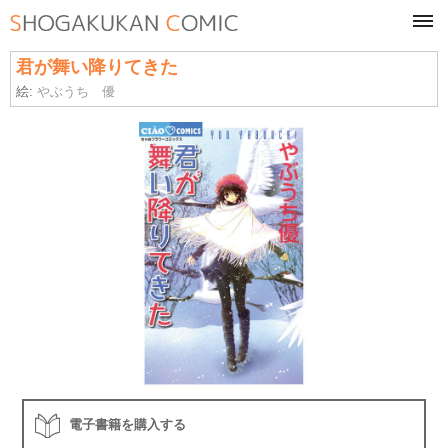
tog
navi
君が舞い降りてきた
絵:
やぶうち 優
電子書籍を購入する