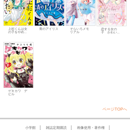
上杉くんは女
青のアイリス
そらいろメモ
恋する女の
の子をやめ...
リアル
子 かわい...
ゲキカワ デ
ビル
ページTOPへ
小学館
雑誌定期購読
画像使用・著作権