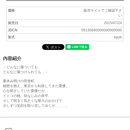
価格
販売サイトでご確認下さ
い
発売日
2015/07/24
JDCN
091366400000d0000000
形式
epub
内容紹介
－どんなに傷ついても、
どんなに傷つけられても…－
夏休み明けの田舎町。
秘密を抱え、東京から転校してきた愛優。
心を閉ざしていた愛優だが、
イトコの桃、幼なじみの恭平、
そして明るく気さくな唯斗のおかげで、
少しずつ笑顔を取り戻してゆくが、、、。