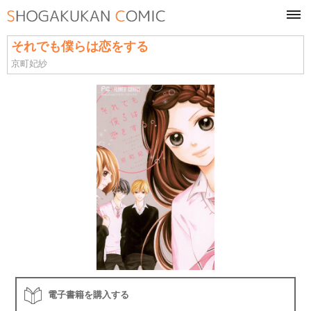
tog
navi
それでも僕らは恋をする
京町妃紗
電子書籍を購入する