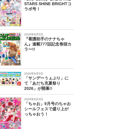
STARS SHINE BRIGHTコ
ラボ号！
2026年8月5日
『看護助手のナナちゃ
ん』連載777話記念巻頭カ
ラー!!
2026年8月5日
「サンデーうぇぶり」に
て「あだち充夏祭り
2026」が開幕!!
2026年8月3日
「ちゃお」9月号のちゃお
シールフェスで盛り上が
っちゃおう！