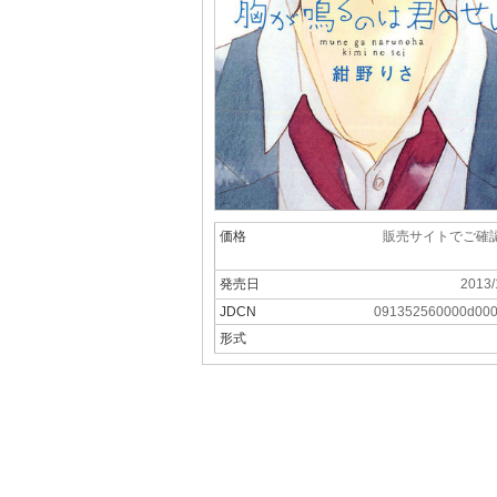
価格
販売サイトでご確
発売日
2013/
JDCN
091352560000d00
形式