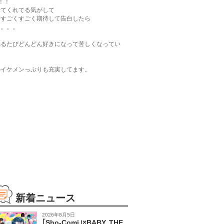
！！
せてくれてる気がして
しすごくすごく期待して告白したら
た。。。
れるたびどんどん好きになって苦しくなってい
のイケメンっぷりも充実してます。
新着ニュース
2026年8月5日
｢Sho-Comi｣×BABY, THE