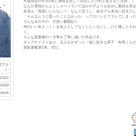
卒業間近の中3の冬に勇気を出して告白したけれどあえなく玉砕…！
なんか普段からよくしゃべっていてほかの子よりも自分に素顔を見
友達も「両思いじゃない？」なんて言うし、自分でも本当に好きだ
「そんなふうに思ったことなかった」ってズバッとフラレてしまっ
そんな女の子の、片想い奮闘記☆
仲のいい友人（！）を友人としてなくしたくないし、けど優しくさ
く。
そんな思春期の一大事を丁寧に描いた作品です。
ギャグテイストあり、主人公がずっと一途に好きな男子・有馬くん
新鋭連載第1巻。ぜひ。
認下さ
い
12/02
00000
epub