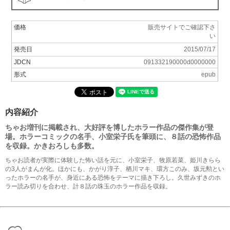
価格
販売サイトでご確認下さ
い
発売日
2015/07/17
JDCN
091332190000d0000000
形式
epub
内容紹介
ちゃお増刊に掲載され、大好評を博したホラー作品の傑作集が登
場。ホラーコミックの名手、小室栄子氏を筆頭に、８話の恐怖作品
を収録。かきおろしも多数。
ちゃお読者が実際に体験した怖い話を元に、小室栄子、牧原若菜、姫川きらら
の3人がまんが化。ほかにも、かがり淳子、栖川マキ、環方このみ、坂元勲とい
ったホラーの名手が、身近にある恐怖をテーマに描き下ろし。久世みずきのホ
ラー読み切りを合わせ、計８話の珠玉のホラー作品を収録。