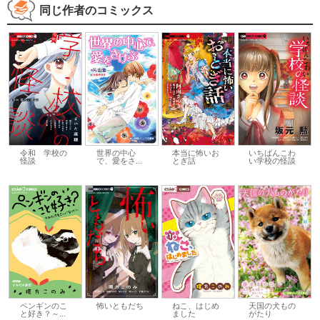
同じ作者のコミックス
世界の中心
本当に怖いお
令和 学校の
いちばんこわ
で、愛をさ...
とぎ話
怪談
い学校の怪談
ペンギンのこ
怖いともだち
ねこ、はじめ
天国の犬もの
と好き？～...
ました
がたり