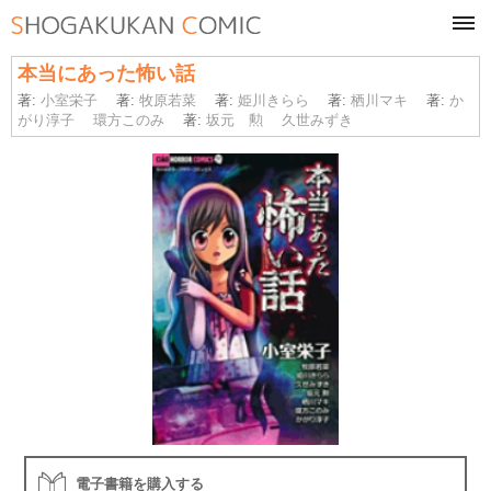
tog
navi
本当にあった怖い話
著:
小室栄子
著:
牧原若菜
著:
姫川きらら
著:
栖川マキ
著:
か
がり淳子
環方このみ
著:
坂元 勲
久世みずき
電子書籍を購入する