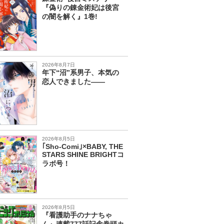
『偽りの錬金術妃は後宮
の闇を解く』1巻!
2026年8月7日
年下“沼”系男子、本気の
恋人できました――
2026年8月5日
｢Sho-Comi｣×BABY, THE
STARS SHINE BRIGHTコ
ラボ号！
2026年8月5日
『看護助手のナナちゃ