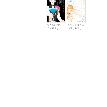
今宵もお待ちし
どうしようもな
ております
い僕とキスし...