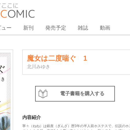
ビュー
新刊
発売予定
雑誌
動画
魔女は二度喘ぐ 1
北川みゆき
電子書籍を購入する
内容紹介
寧々（ねね）は銀座（ぎんざ）歴3年の半人前ホステスで、伝説のホ