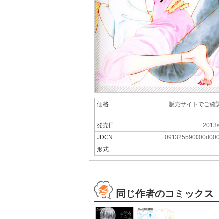
価格
販売サイトでご確
発売日
2013/
JDCN
091325590000d00
形式
同じ作者のコミックス