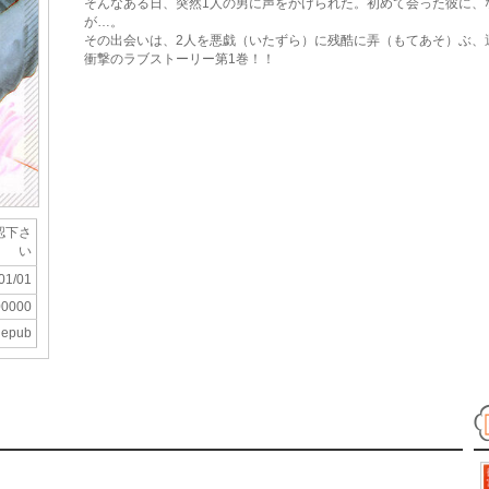
そんなある日、突然1人の男に声をかけられた。初めて会った彼に、
が…。
その出会いは、2人を悪戯（いたずら）に残酷に弄（もてあそ）ぶ、
衝撃のラブストーリー第1巻！！
認下さ
い
01/01
00000
epub