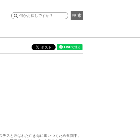
検 索
ステスと呼ばれた亡き母に追いつくため奮闘中。