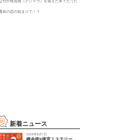
なぜか既視感（デジャヴ）を覚えた寧々だった
運命の恋の始まりで！？
新着ニュース
2026年8月7日
錬金術×後宮ミステリー