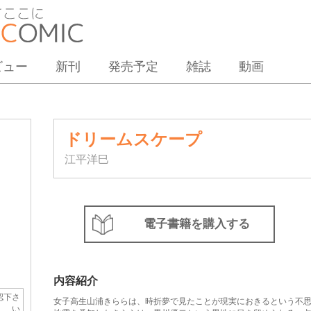
ビュー
新刊
発売予定
雑誌
動画
ドリームスケープ
江平洋巳
電子書籍を購入する
内容紹介
認下さ
女子高生山浦きららは、時折夢で見たことが現実におきるという不
い