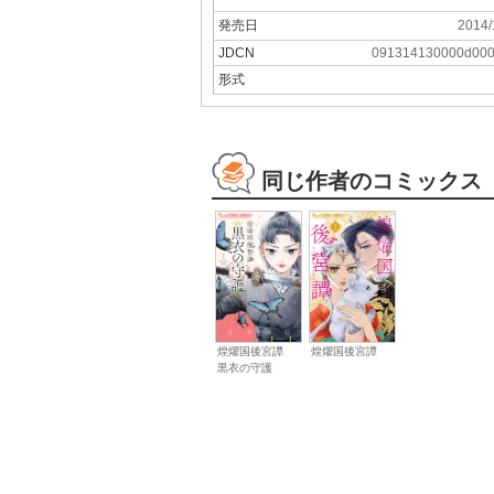
発売日
2014/
JDCN
091314130000d00
形式
同じ作者のコミックス
煌燿国後宮譚
煌燿国後宮譚
黒衣の守護