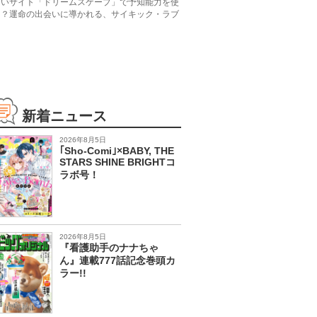
占いサイト「ドリームスケープ」で予知能力を使
！？運命の出会いに導かれる、サイキック・ラブ
新着ニュース
2026年8月5日
｢Sho-Comi｣×BABY, THE
STARS SHINE BRIGHTコ
ラボ号！
2026年8月5日
『看護助手のナナちゃ
ん』連載777話記念巻頭カ
ラー!!