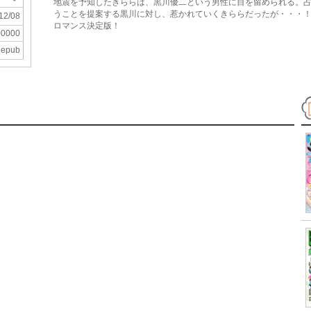
地震を予知したきららは、黒川優二という男性に目を留められる。
うことを提案する黒川に対し、惹かれていくきららだったが・・・
12/08
ロマンス決定版！
00000
epub