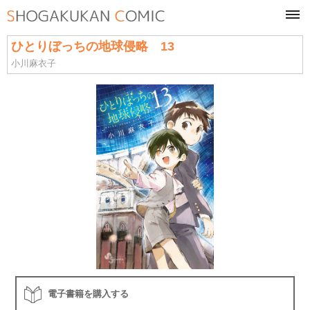
tog
navi
ひとりぼっちの地球侵略 13
小川麻衣子
電子書籍を購入する