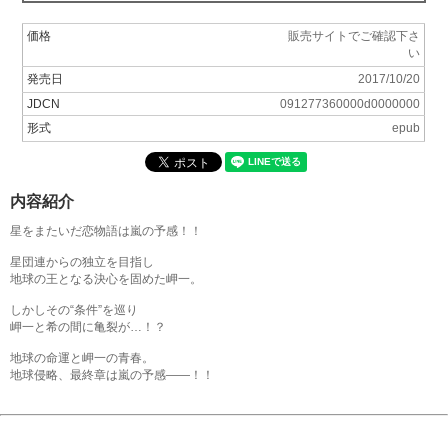
価格
販売サイトでご確認下さ
い
発売日
2017/10/20
JDCN
091277360000d0000000
形式
epub
内容紹介
星をまたいだ恋物語は嵐の予感！！
星団連からの独立を目指し
地球の王となる決心を固めた岬一。
しかしその“条件”を巡り
岬一と希の間に亀裂が…！？
地球の命運と岬一の青春。
地球侵略、最終章は嵐の予感――！！