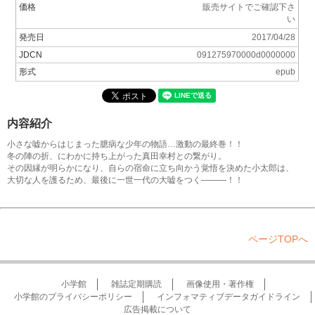
価格
販売サイトでご確認下さ
い
発売日
2017/04/28
JDCN
091275970000d0000000
形式
epub
内容紹介
小さな嘘からはじまった臆病な少年の物語…激動の最終巻！！
冬の陣の折、にわかに持ち上がった真田幸村との繋がり。
その因縁が明らかになり、自らの宿命に立ち向かう覚悟を決めた小太郎は、
大切な人を護るため、最後に一世一代の大嘘をつく―――！！
ページTOPへ
小学館
雑誌定期購読
画像使用・著作権
小学館のプライバシーポリシー
インフォマティブデータガイドライン
広告掲載について