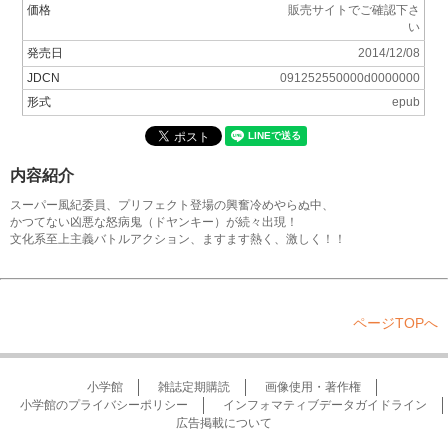
価格
販売サイトでご確認下さ
い
発売日
2014/12/08
JDCN
091252550000d0000000
形式
epub
内容紹介
スーパー風紀委員、プリフェクト登場の興奮冷めやらぬ中、
かつてない凶悪な怒病鬼（ドヤンキー）が続々出現！
文化系至上主義バトルアクション、ますます熱く、激しく！！
ページTOPへ
小学館
雑誌定期購読
画像使用・著作権
小学館のプライバシーポリシー
インフォマティブデータガイドライン
広告掲載について