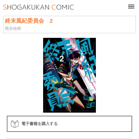
tog
navi
終末風紀委員会 2
熊谷祐樹
電子書籍を購入する