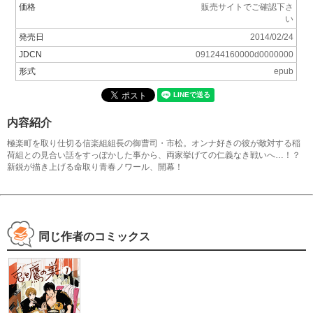
価格
販売サイトでご確認下さ
い
発売日
2014/02/24
JDCN
091244160000d0000000
形式
epub
内容紹介
極楽町を取り仕切る信楽組組長の御曹司・市松。オンナ好きの彼が敵対する稲
荷組との見合い話をすっぽかした事から、両家挙げての仁義なき戦いへ…！？
新鋭が描き上げる命取り青春ノワール、開幕！
同じ作者のコミックス