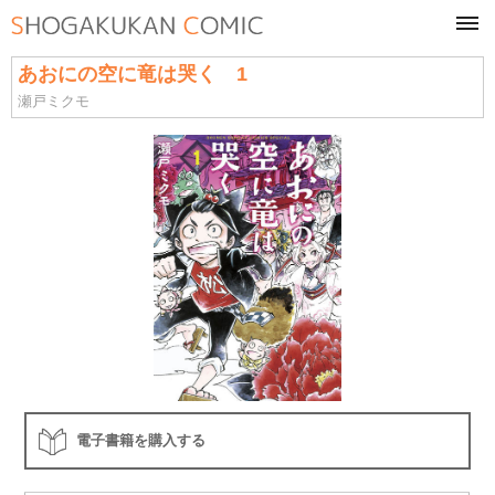
tog
navi
あおにの空に竜は哭く 1
瀬戸ミクモ
電子書籍を購入する