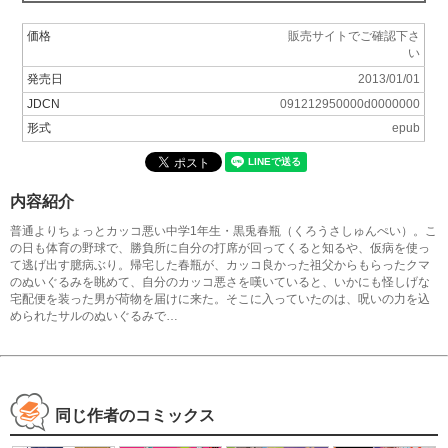
価格
販売サイトでご確認下さ
い
発売日
2013/01/01
JDCN
091212950000d0000000
形式
epub
内容紹介
普通よりちょっとカッコ悪い中学1年生・黒兎春瓶（くろうさしゅんぺい）。こ
の日も体育の野球で、勝負所に自分の打席が回ってくると知るや、仮病を使っ
て逃げ出す臆病ぶり。帰宅した春瓶が、カッコ良かった祖父からもらったクマ
のぬいぐるみを眺めて、自分のカッコ悪さを嘆いていると、いかにも怪しげな
宅配便を装った男が荷物を届けに来た。そこに入っていたのは、呪いの力を込
められたサルのぬいぐるみで…
同じ作者のコミックス