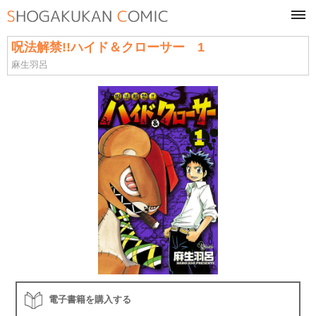
tog
navi
呪法解禁!!ハイド＆クローサー 1
麻生羽呂
電子書籍を購入する