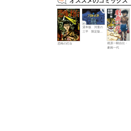
オススメのコミックス
貸本版 河童の
三平 限定版...
梶原一騎自伝・
恐怖の灯台
劇画一代