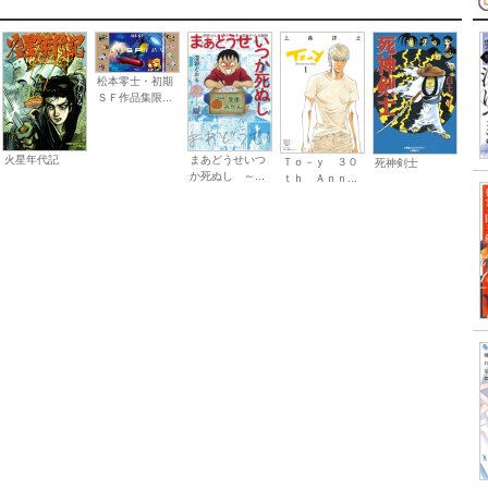
松本零士・初期
ＳＦ作品集限...
火星年代記
まあどうせいつ
Ｔｏ－ｙ ３０
死神剣士
か死ぬし ～...
ｔｈ Ａｎｎ...