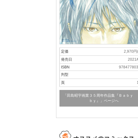
定価
2,970円
発売日
2021/
ISBN
97847780
判型
頁
「田島昭宇画業３５周年作品集『Ｂａｂｙ 
ｂｙ』」ページへ