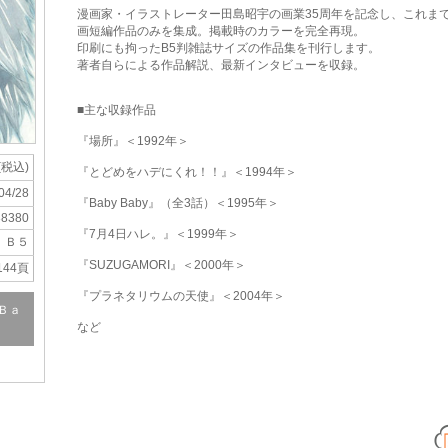
漫画家・イラストレーター田島昭宇の画業35周年を記念し、これまで単
画短編作品のみを集成。掲載時のカラーを完全再現。
印刷にも拘ったB5判雑誌サイズの作品集を刊行します。
著者自らによる作品解説、最新インタビューを収録。
■主な収録作品
『場所』＜1992年＞
(税込)
『とどめをハデにくれ！！』＜1994年＞
04/28
『Baby Baby』（全3話）＜1995年＞
38380
『7月4日ハレ。』＜1999年＞
Ｂ５
『SUZUGAMORI』＜2000年＞
144頁
『プラネタリウムの天使』＜2004年＞
Ｂａ
など