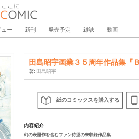
ビュー
新刊
発売予定
雑誌
動画
田島昭宇画業３５周年作品集『
著:
田島昭宇
紙のコミックスを購入する
内容紹介
幻の表題作を含むファン待望の未収録作品集