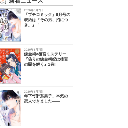
新着ニュース
2026年8月7日
「プチコミック」9月号の
表紙は『その男、沼につ
き。』！
2026年8月7日
錬金術×後宮ミステリー
『偽りの錬金術妃は後宮
の闇を解く』1巻!
2026年8月7日
年下“沼”系男子、本気の
恋人できました――