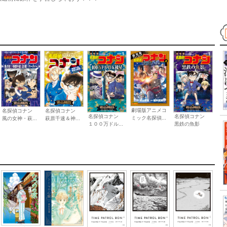
劇場版アニメコ
名探偵コナン
名探偵コナン
名探偵コナン
名探偵コナン
ミック名探偵...
風の女神・萩...
萩原千速＆神...
１００万ドル...
黒鉄の魚影