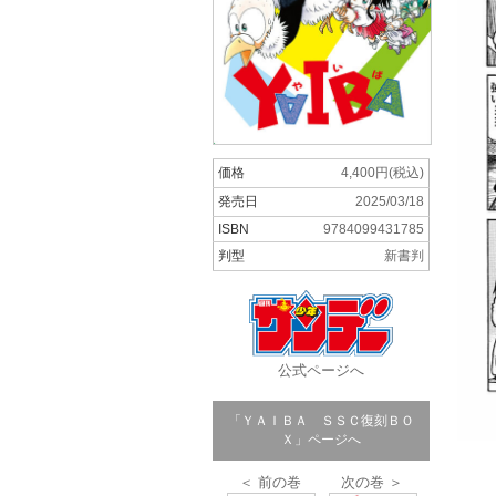
価格
4,400円(税込)
発売日
2025/03/18
ISBN
9784099431785
判型
新書判
公式ページへ
「ＹＡＩＢＡ ＳＳＣ復刻ＢＯ
Ｘ」ページへ
＜ 前の巻
次の巻 ＞