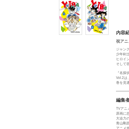
内容
祝アニ
ジャン
少年剣
ヒロイ
そして
『名探
Vol.
巻を見
編集
TVア
原画に
大迫力
青山剛
アニメ