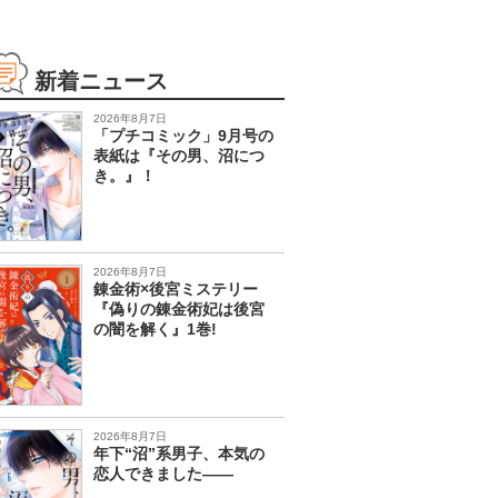
新着ニュース
2026年8月7日
「プチコミック」9月号の
表紙は『その男、沼につ
き。』！
2026年8月7日
錬金術×後宮ミステリー
『偽りの錬金術妃は後宮
の闇を解く』1巻!
2026年8月7日
年下“沼”系男子、本気の
恋人できました――