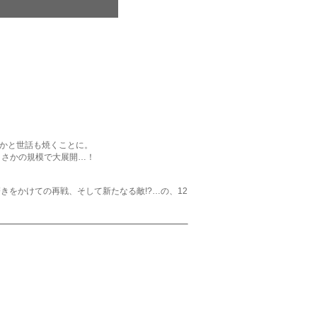
かと世話も焼くことに。
まさかの規模で大展開…！
磨きをかけての再戦、そして新たなる敵!?…の、12