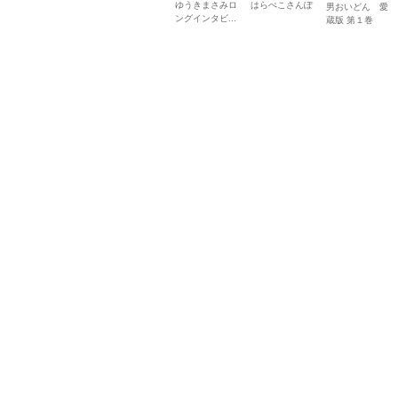
ゆうきまさみロ
はらぺこさんぽ
男おいどん 愛
ングインタビ...
蔵版 第１巻