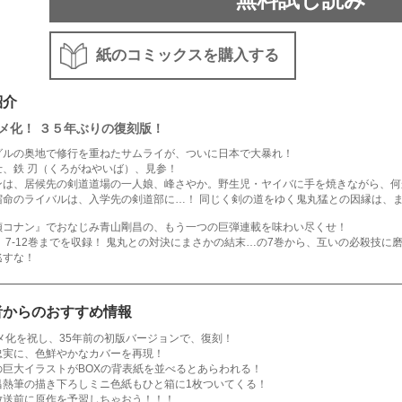
紙のコミックスを購入する
紹介
メ化！ ３５年ぶりの復刻版！
グルの奥地で修行を重ねたサムライが、ついに日本で大暴れ！
士、鉄 刃（くろがねやいば）、見参！
ンは、居候先の剣道道場の一人娘、峰さやか。野生児・ヤイバに手を焼きながら、何
宿命のライバルは、入学先の剣道部に…！ 同じく剣の道をゆく鬼丸猛との因縁は、
偵コナン』でおなじみ青山剛昌の、もう一つの巨弾連載を味わい尽くせ！
2は、7-12巻までを収録！ 鬼丸との対決にまさかの結末…の7巻から、互いの必殺技に
逃すな！
者からのおすすめ情報
ニメ化を祝し、35年前の初版バージョンで、復刻！
忠実に、色鮮やかなカバーを再現！
の巨大イラストがBOXの背表紙を並べるとあらわれる！
昌熱筆の描き下ろしミニ色紙もひと箱に1枚ついてくる！
放送前に原作を予習しちゃおう！！！