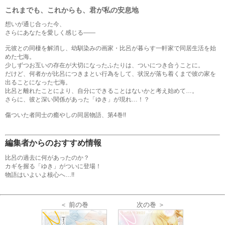
これまでも、これからも、君が私の安息地
想いが通じ合った今、
さらにあなたを愛しく感じる――
元彼との同棲を解消し、幼馴染みの画家・比呂が暮らす一軒家で同居生活を始
めた七海。
少しずつお互いの存在が大切になったふたりは、ついにつき合うことに。
だけど、何者かが比呂につきまとい行為をして、状況が落ち着くまで彼の家を
出ることになった七海。
比呂と離れたことにより、自分にできることはないかと考え始めて…。
さらに、彼と深い関係があった「ゆき」が現れ…！？
傷ついた者同士の癒やしの同居物語、第4巻!!
編集者からのおすすめ情報
比呂の過去に何があったのか？
カギを握る「ゆき」がついに登場！
物語はいよいよ核心へ…!!
＜ 前の巻
次の巻 ＞