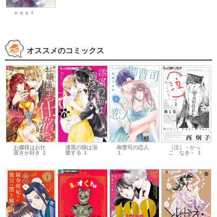
ｎｅｓｔ
オススメのコミックス
お嬢様はお仕
御曹司の恋人
（泣）－かっ
漆黒の猫は溺
置きが好き １
１
こ なき－ １
愛する １