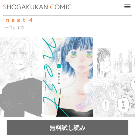
tog
navi
ｎｅｓｔ ４
一井かずみ
無料試し読み