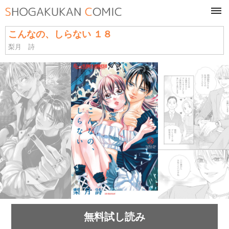
tog
navi
こんなの、しらない １８
梨月 詩
無料試し読み