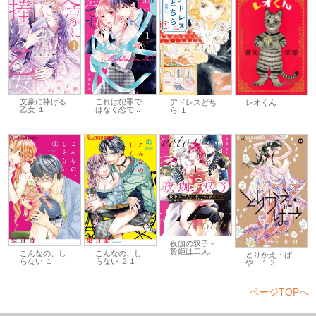
文豪に捧げる
これは犯罪で
レオくん
アドレスどち
乙女 １
はなく恋で...
ら １
夜伽の双子－
贄姫は二人...
こんなの、し
こんなの、し
とりかえ・ば
らない ２１
らない １
や １３ ...
ページTOPへ