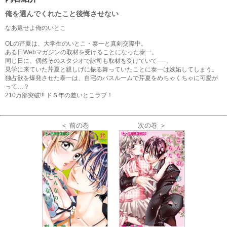
俺を選んでくれたこと後悔させない
なあ返せよ俺のいとこ
OLの芹夏は、大学生のいとこ・泰一と真剣交際中。
ある日Webマガジンの取材を受けることになった泰一。
同じ日に、偶然そのスタジオで詠司も取材を受けていて──。
見学に来ていた芹夏と親しげに振る舞っていたことに泰一は嫉妬してしまう。
独占欲を爆発させた泰一は、自宅のバスルームで芹夏をめちゃくちゃに可愛が
って…？
210万部突破!!! ドＳ年の差いとこラブ！
＜ 前の巻
次の巻 ＞