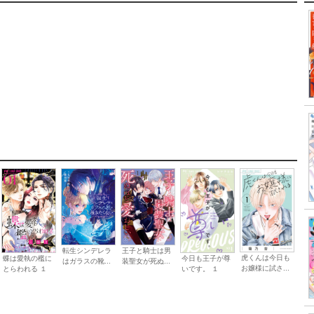
転生シンデレラ
王子と騎士は男
虎くんは今日も
蝶は愛執の檻に
今日も王子が尊
はガラスの靴...
装聖女が死ぬ...
お嬢様に試さ...
とらわれる １
いです。 １