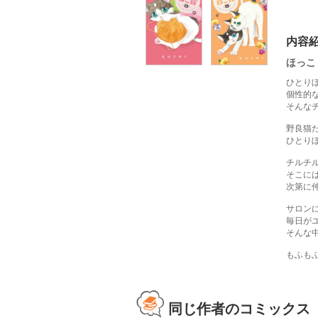
内容
ほっこ
ひとり
個性的
そんな
野良猫
ひとり
チルチ
そこに
次第に
サロン
毎日が
そんな
もふも
同じ作者のコミックス