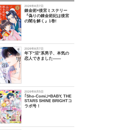
2026年8月7日
錬金術×後宮ミステリー
『偽りの錬金術妃は後宮
の闇を解く』1巻!
2026年8月7日
年下“沼”系男子、本気の
恋人できました――
2026年8月5日
｢Sho-Comi｣×BABY, THE
STARS SHINE BRIGHTコ
ラボ号！