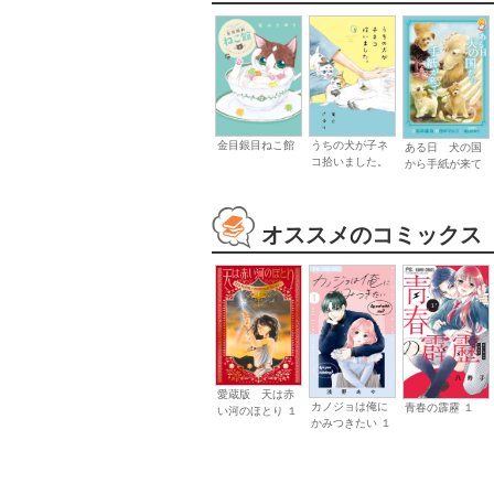
金目銀目ねこ館
うちの犬が子ネ
ある日 犬の国
コ拾いました。
から手紙が来て
オススメのコミックス
愛蔵版 天は赤
カノジョは俺に
青春の霹靂 １
い河のほとり １
かみつきたい １