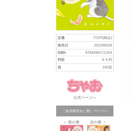
定価
715円(税込)
発売日
2023/06/26
ISBN
9784098721344
判型
Ｂ６判
頁
160頁
公式ページへ
「金目銀目ねこ館」ページへ
＜ 前の巻
次の巻 ＞