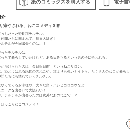
紙のコミックスを購入する
電子書
紹介
り癒やされる、ねこコメディ３巻
ぼっちだった野良猫チルチル。
な仲間たちに囲まれて、毎日大騒ぎ！
チルチルが今回出会うのは…？
だったチルチルは、
ぼっちで暮らしていたけれど、ある日みちるという男の子に拾われる。
ルが預けられたのは「金目銀目館」というねこサロン。
は、姫とよばれる絶世の美ねこや、誰よりも強いナイトら、たくさんのねこが暮らし
仲間たちにも慣れていくチルチル。
にやってくるお客様や、大きな鳥・ハシビコロコウなど
ユニークな出会いで大賑わい！
中、チルチルが出会ったのは意外なあのねこで…？
ふほっこりねこコメディ！