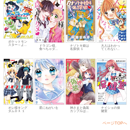
ポケットモン
スター～よ...
ドラゴン様、
ナゾトキ姫は
大人はわかっ
食べちゃダ...
名探偵 １
てくれない...
オレ様キング
星にねがいを
神さまと偽装
ナイショの保
ダムＤＸ １
カップルは...
健室
ページTOPへ