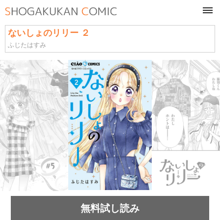
tog
navi
ないしょのリリー ２
ふじたはすみ
無料試し読み