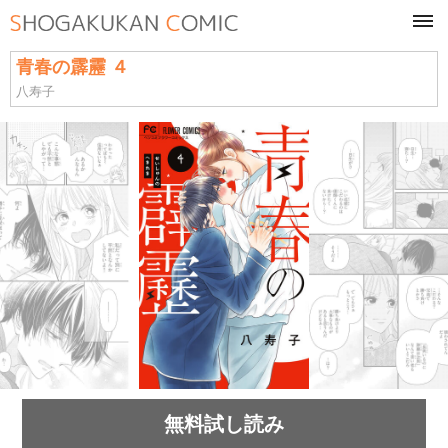
tog
navi
青春の霹靂 ４
八寿子
無料試し読み