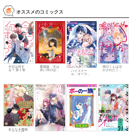
オススメのコミックス
今日は何す
愛蔵版 天は
鳴川くんは泣
る？ 第１巻
赤い河のほ...
かされたく...
ハイスクー
ル・オーラ...
名もなき魔物