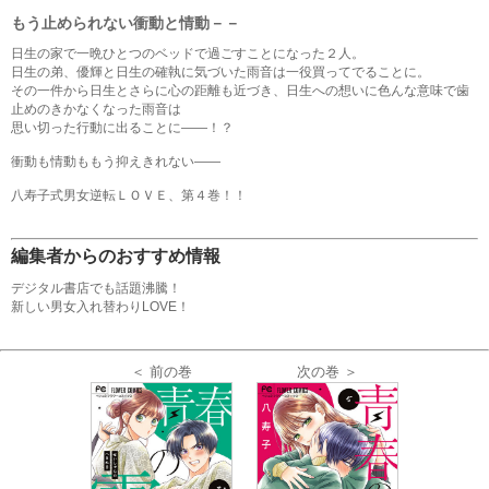
もう止められない衝動と情動－－
日生の家で一晩ひとつのベッドで過ごすことになった２人。
日生の弟、優輝と日生の確執に気づいた雨音は一役買ってでることに。
その一件から日生とさらに心の距離も近づき、日生への想いに色んな意味で歯
止めのきかなくなった雨音は
思い切った行動に出ることに――！？
衝動も情動ももう抑えきれない――
八寿子式男女逆転ＬＯＶＥ、第４巻！！
編集者からのおすすめ情報
デジタル書店でも話題沸騰！
新しい男女入れ替わりLOVE！
＜ 前の巻
次の巻 ＞