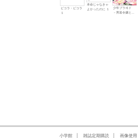
本命じゃなきゃ
少年ブラヰド
ピコラ・ピコラ
よかったのに １
－男装令嬢と...
１
小学館
雑誌定期購読
画像使用