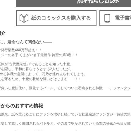
紙のコミックスを購入する
電子書
紹介
に、運命なんて関係ない――
発行部数460万部超え！！
ジーの名手 くまがい杏子最新作 待望の第3巻！！
正体が"古代魔法使い"であることを知った十魔。
密を隠し、平和に暮らそうとする2人だったが、
を求める神我の急襲によって、苅乃が連れ去られてしまう。
人を守るため、十魔の壮絶な闘いがはじまる――！！
背負いし魔法使い、激化するバトル、そしてついに召喚される神獣――。ファンタジ
者からのおすすめ情報
始以来、話を重ねるごとにファンを増やし続けている壮麗魔法ファンタジー待望の第
も増して激しく展開されるバトルと、その裏で明かされていく衝撃の秘密から目が離