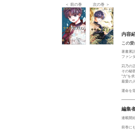
＜ 前の巻
次の巻 ＞
内容
この愛
著書累計
ファンタ
苅乃の
その秘
"力"
最愛の
運命を
編集
連載開
前巻に