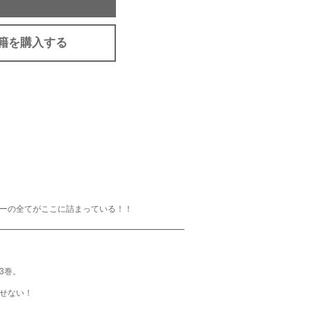
籍を購入する
ーの全てがここに詰まっている！！
3巻。
せない！