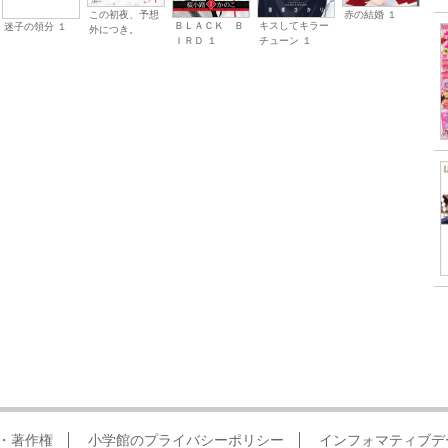
この初夜、予想
赤の結婚 １
キスしてキラー
ＢＬＡＣＫ Ｂ
迷子の領分 １
外につき。
チューン １
ＩＲＤ １
・著作権
小学館のプライバシーポリシー
インフォマティブデ