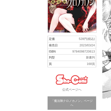
定価
528円(税込)
発売日
2023/03/24
ISBN
9784098720613
判型
新書判
頁
168頁
公式ページへ
「魔法陣クロノカノン」ページ
へ