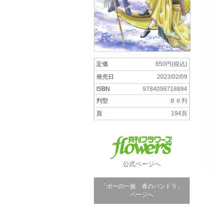
定価
850円(税込)
発売日
2023/02/09
ISBN
9784098718894
判型
Ｂ６判
頁
194頁
公式ページへ
「ポーの一族 青のパンドラ」
ページへ