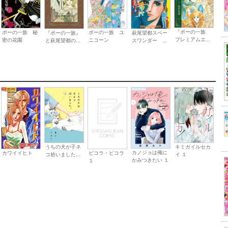
『ポーの一族
ポーの一族 秘
ポーの一族 ユ
『ポーの一族』
萩尾望都スペー
プレミアムエ...
密の花園
ニコーン
と萩尾望都の...
スワンダー ...
うちの犬が子ネ
キミガイルセカ
カノジョは俺に
ピコラ・ピコラ
カワイイヒト
コ拾いました...
イ １
かみつきたい １
１