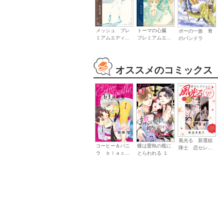
メッシュ プレ
トーマの心臓
ポーの一族 青
ミアムエディ...
プレミアムエ...
のパンドラ
オススメのコミックス
風光る 新選組
コーヒー＆バニ
蝶は愛執の檻に
隊士 恋セレ...
ラ ｂｌａｃ...
とらわれる １