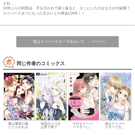
よね…。
10年ぶりの同窓会、手を引かれて振り返ると、そこにいたのはまさかの紘耀？
スーパースターになった元カレとの再会LOVE！！
「彼はスーパースターで元カレで。」ページへ
同じ作者のコミックス
蝶は愛執の檻
初恋のつづき
今日もスーパ
彼はスーパー
にとらわれる
は男子寮で
ースターに...
スターで元...