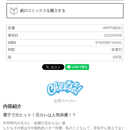
紙のコミックスを購入する
定価
484円(税込)
発売日
2022/04/26
ISBN
9784098716401
判型
新書判
頁
168頁
公式ページへ
内容紹介
電子で大ヒット！元カレは人気俳優！？
中学時代の元カレ・紘耀が忘れらない麦。
しかもその彼は今や国民的スター俳優。私のことなんて、存在すら覚えてない