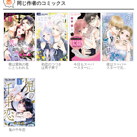
同じ作者のコミックス
蝶は愛執の檻
初恋のつづき
今日もスーパ
彼はスーパー
にとらわれる
は男子寮で
ースターに...
スターで元...
鬼の千年恋