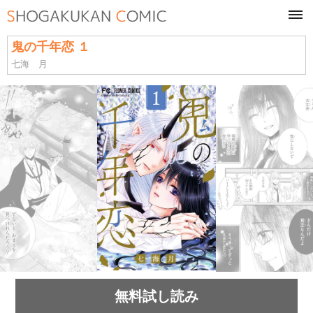
tog
navi
鬼の千年恋 １
七海 月
無料試し読み