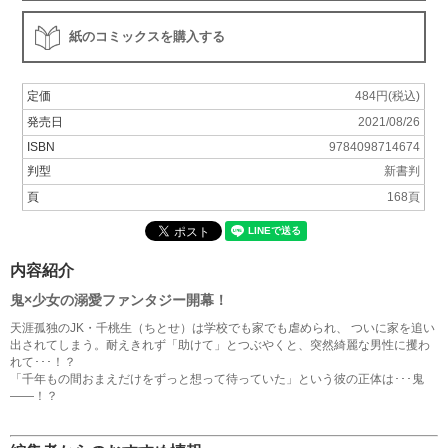
紙のコミックスを購入する
定価
484円(税込)
発売日
2021/08/26
ISBN
9784098714674
判型
新書判
頁
168頁
内容紹介
鬼×少女の溺愛ファンタジー開幕！
天涯孤独のJK・千桃生（ちとせ）は学校でも家でも虐められ、 ついに家を追い
出されてしまう。耐えきれず「助けて」とつぶやくと、突然綺麗な男性に攫わ
れて･･･！？
「千年もの間おまえだけをずっと想って待っていた」という彼の正体は･･･鬼
――！？