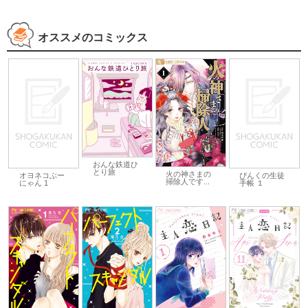
オススメのコミックス
おんな鉄道ひ
とり旅
火の神さまの
オヨネコぶー
ぴんくの生徒
掃除人です...
にゃん 1
手帳 １