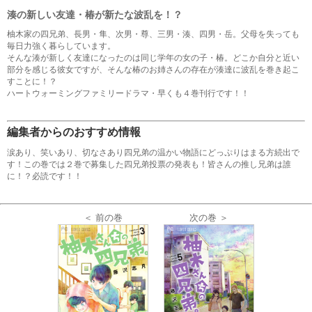
湊の新しい友達・椿が新たな波乱を！？
柚木家の四兄弟、長男・隼、次男・尊、三男・湊、四男・岳。父母を失っても
毎日力強く暮らしています。
そんな湊が新しく友達になったのは同じ学年の女の子・椿。どこか自分と近い
部分を感じる彼女ですが、そんな椿のお姉さんの存在が湊達に波乱を巻き起こ
すことに！？
ハートウォーミングファミリードラマ・早くも４巻刊行です！！
編集者からのおすすめ情報
涙あり、笑いあり、切なさあり四兄弟の温かい物語にどっぷりはまる方続出で
す！この巻では２巻で募集した四兄弟投票の発表も！皆さんの推し兄弟は誰
に！？必読です！！
＜ 前の巻
次の巻 ＞