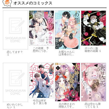
オススメのコミックス
この初夜、予
ポーの一族
想外につき。
秘密の花園 １
お狐ちゃんに
恋してます？
は青春がた...
１
今日は何す
る？ 第１巻
火の神さまの
恋は空から降
めいわくかし
掃除人です...
ってくる １
らン １