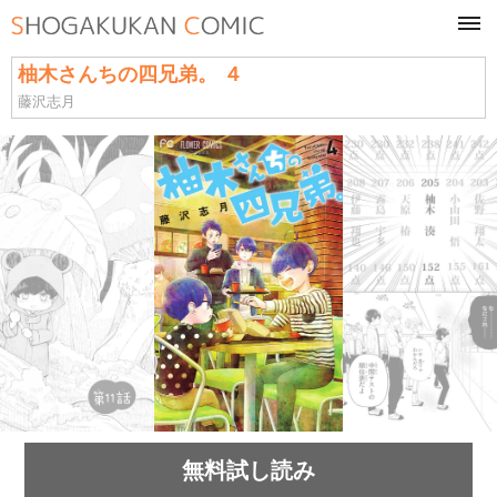
tog
navi
柚木さんちの四兄弟。 ４
藤沢志月
無料試し読み