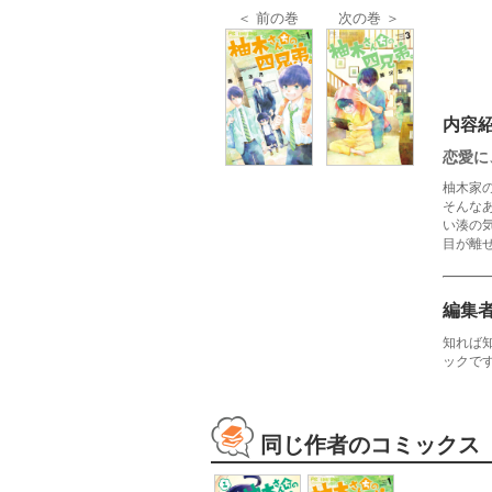
＜ 前の巻
次の巻 ＞
内容
恋愛に
柚木家
そんな
い湊の
目が離
編集
知れば
ックで
同じ作者のコミックス