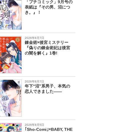
「プチコミック」9月号の
表紙は『その男、沼につ
き。』！
2026年8月7日
錬金術×後宮ミステリー
『偽りの錬金術妃は後宮
の闇を解く』1巻!
2026年8月7日
年下“沼”系男子、本気の
恋人できました――
2026年8月5日
｢Sho-Comi｣×BABY, THE