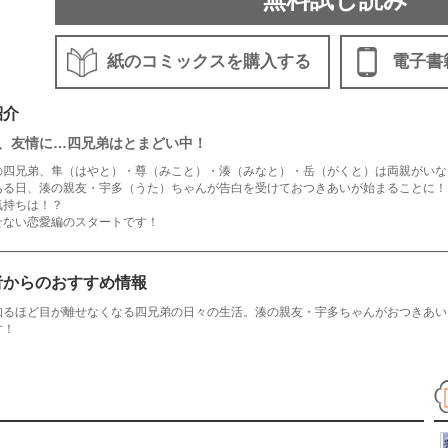
紙のコミックスを購入する
電子書
紹介
、友情に…四兄弟はとまどい中！
の四兄弟、隼（はやと）・尊（みこと）・湊（みなと）・岳（がくと）は両親がいな
ある日、湊の親友・宇多（うた）ちゃんが告白を受けておつきあいが始まることに！
気持ちは！？
せない恋愛編のスタートです！
者からのおすすめ情報
知るほど目が離せなくなる四兄弟の日々の生活。湊の親友・宇多ちゃんがおつきあい
す！