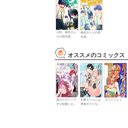
小説 柚木さん
柚木さんちの四
ちの四兄弟。
兄弟。
オススメのコミックス
負けヒロインで
お狐ちゃんには
カワイイヒト
すが結婚しま...
青春がたりな...