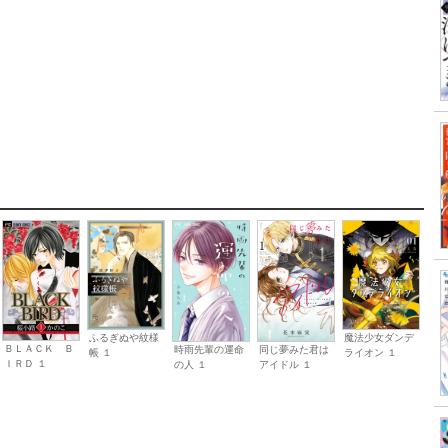
ふるぎぬや紋様
魔法少女ダンデ
ＢＬＡＣＫ Ｂ
時雨先輩の運命
同じ夢みた君は
帳 １
ライオン １
ＩＲＤ １
の人 １
アイドル １