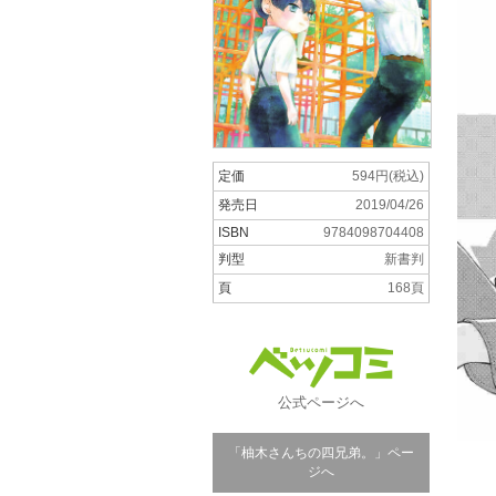
定価
594円(税込)
発売日
2019/04/26
ISBN
9784098704408
判型
新書判
頁
168頁
公式ページへ
「柚木さんちの四兄弟。」ペー
ジへ