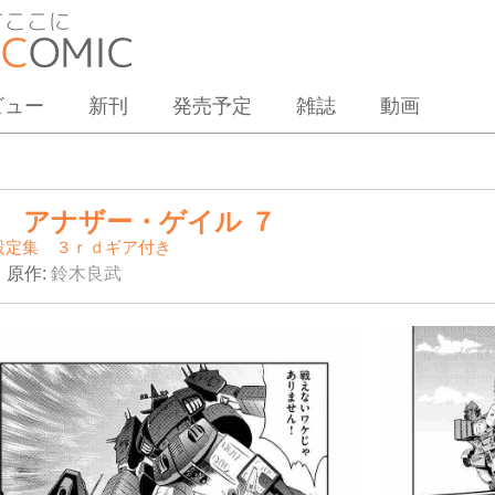
ビュー
新刊
発売予定
雑誌
動画
 アナザー・ゲイル ７
設定集 ３ｒｄギア付き
原作:
鈴木良武