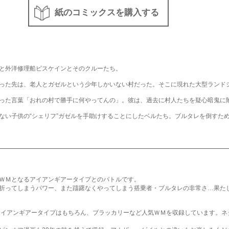
紙のコミックスを購入する
と外洋修理船ビスケインとそのクルーたち。
った先は、老人とガゼルという少年しかいない村だった。そこに現れた大型ランド
った言葉「おれの村で勝手に何やってんの」。彼は、過去に村人たちを疑心暗鬼に
ない子供の“シェリフ”ガゼルを手助けすることにしたベルたち。ブルタレを倒すた
ＷＭとなるアイアンギアータイプとのバトルです。
折ってしまうパワー、また躊躇なくやってしまう搭乗者・ブルタレの非常さ…果た
アイアンギアータイプはもちろん、ブラッカリーなど人気ＷＭを収録しています。ネ