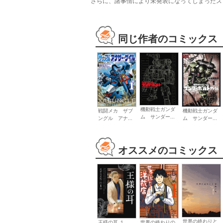
さらに、諸事情により未発表になってしまったス
同じ作者のコミックス
機動戦士ガンダ
戦闘メカ ザブ
機動戦士ガンダ
ム サンダー...
ングル アナ...
ム サンダー...
オススメのコミックス
世界の終わりと
王様の耳 １
世界の終わりの