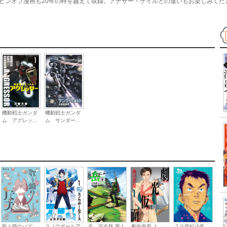
ピンオフ漫画も20年の時を越えて収録。アナザー・ゲイルとの違いもお楽しみくだ
機動戦士ガンダ
機動戦士ガンダ
ム アグレッ...
ム サンダー...
歌う猫のバズ
スノウボールア
劇光仮面 １
岳 完全版 第１
２０世紀少年