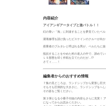
内容紹介
アイアンギアータイプと激バトル！！
幻の青い「海」に到達することを夢見ていたベル
灌漑修理を請け負ったビスケインのクルーが向か
搭乗者のブルタレと呼ばれる男が、ベルたちに放
抵抗することをやめた村の老人の中で、諦めてい
ＬＳ形態を叩く作戦を立てたのだが…!?
さてィ……！
編集者からのおすすめ情報
７集の見どころは、ランドシップから変形し巨大
そもそも圧倒的な大きさに、ランドシップをへし
その姿をご覧ください。
第３弾となる小冊子付録の内容もさらに充実！ 
になってからお読みください。