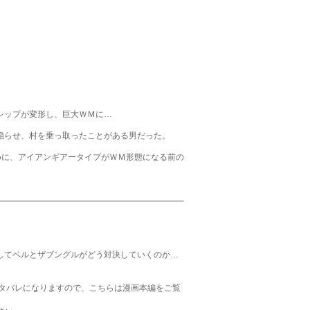
シップが変形し、巨大ＷＭに…
陥らせ、村を乗っ取ったことがある男だった。
めに、アイアンギアータイプがＷＭ形態になる前の
してベルとザブングルがどう対決していくのか…
タバレになりますので、こちらは漫画本編をご覧