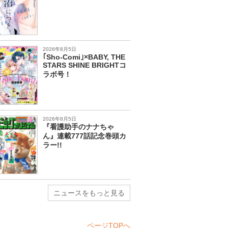
2026年8月5日
｢Sho-Comi｣×BABY, THE
STARS SHINE BRIGHTコ
ラボ号！
2026年8月5日
『看護助手のナナちゃ
ん』連載777話記念巻頭カ
ラー!!
ニュースをもっと見る
ページTOPへ