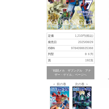
定価
1,210円(税込)
発売日
2025/08/29
ISBN
9784098635368
判型
Ｂ６判
頁
192頁
「戦闘メカ ザブングル アナ
ザー・ゲイル」ページへ
＜ 前の巻
次の巻 ＞