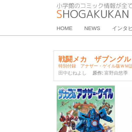
HOME
NEWS
インタ
戦闘メカ ザブングル
特別付録 アナザー・ゲイル版ＷＭ
田中むねよし
原作:
富野由悠季