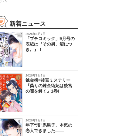
さい。
新着ニュース
2026年8月7日
「プチコミック」9月号の
表紙は『その男、沼につ
き。』！
2026年8月7日
錬金術×後宮ミステリー
『偽りの錬金術妃は後宮
の闇を解く』1巻!
2026年8月7日
年下“沼”系男子、本気の
恋人できました――