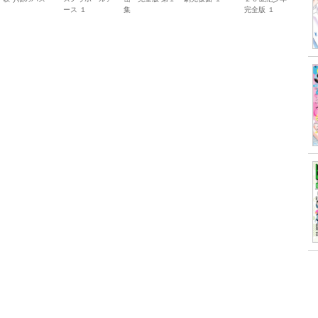
ース １
集
完全版 １