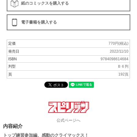
紙のコミックスを購入する
電子書籍を購入する
定価
770円(税込)
発売日
2022/11/10
ISBN
9784098614684
判型
Ｂ６判
頁
192頁
公式ページへ
内容紹介
トップ練習参加編、感動のクライマックス！