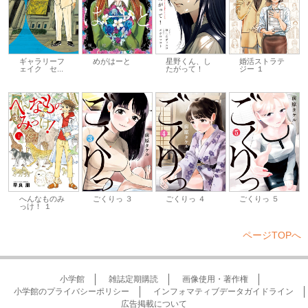
ギャラリーフ
めがはーと
星野くん、し
婚活ストラテ
ェイク セ...
たがって！
ジー １
へんなものみ
ごくりっ ３
ごくりっ ４
ごくりっ ５
っけ！ １
ページTOPへ
小学館
雑誌定期購読
画像使用・著作権
小学館のプライバシーポリシー
インフォマティブデータガイドライン
広告掲載について