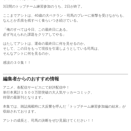
3日間のトップチーム練習参加のうち、2日が終了。
ここまでアシトは、40歳の大ベテラン・司馬のプレーに衝撃を受けながらも、
なんとか爪痕を残すべく食らいつき続けている。
「俺のすべては今日、この最終日にある。
必ず与えられた課題をクリアしてやる」
はたしてアシトは、運命の最終日に何を見せるのか。
そして、この日をもって現役を引退しようとしている司馬は、
そんなアシトに何を見るのか。
感涙の３０集！！
編集者からのおすすめ情報
アニメ、各配信サービスにて好評配信中！
単行本累計１５００万部突破の大人気サッカーコミック、
待望の最新刊となります。
本集では、雑誌掲載時に大反響を呼んだ「トップチーム練習参加編の結末」が
収録されております。
アシトの成長と、司馬の決断をぜひ見届けてください！！