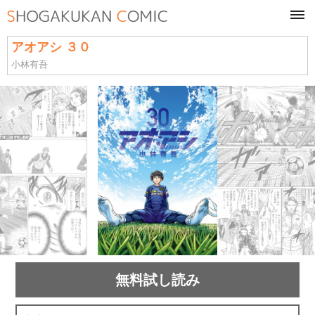
tog
navi
アオアシ ３０
小林有吾
無料試し読み