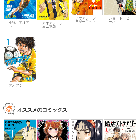
アオアシ ブ
ショート・ピ
ラザーフット
ース
小説 アオア
アオアシ ジ
シ
ュニア版
アオアシ
オススメのコミックス