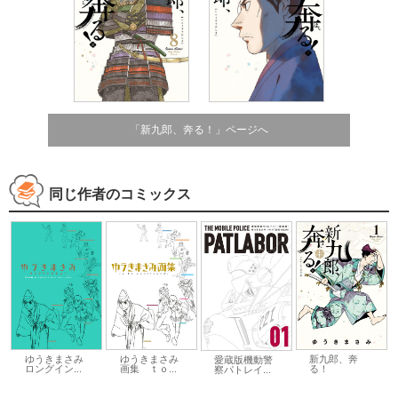
「新九郎、奔る！」ページへ
同じ作者のコミックス
ゆうきまさみ
ゆうきまさみ
新九郎、奔
愛蔵版機動警
ロングイン...
画集 ｔｏ...
る！
察パトレイ...