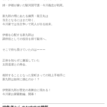
姉・伊都が嫁いだ駿河国守護・今川義忠が戦死。
新九郎の甥にあたる嫡男・龍王丸は
当主となるにはまだ幼く、
今川家では当主争いで死人が出る始末。
伊都を心配する新九郎は
調停役としての役目を得て駿河へ。
そこで待ち受けていたのはーーー
正体を知らずに邂逅していた
太田道灌との再会。
相対することとなった室町きっての戦上手相手に
新九郎は如何に挑むのか！？
伊勢新九郎が歴史の表舞台に現れる！
今川家お家騒動編、開幕！