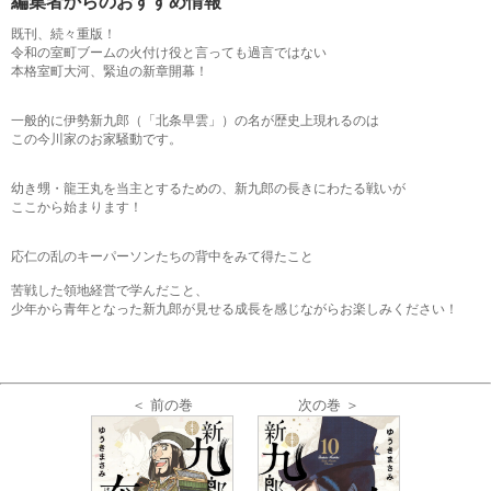
編集者からのおすすめ情報
既刊、続々重版！
令和の室町ブームの火付け役と言っても過言ではない
本格室町大河、緊迫の新章開幕！
一般的に伊勢新九郎（「北条早雲」）の名が歴史上現れるのは
この今川家のお家騒動です。
幼き甥・龍王丸を当主とするための、新九郎の長きにわたる戦いが
ここから始まります！
応仁の乱のキーパーソンたちの背中をみて得たこと
苦戦した領地経営で学んだこと、
少年から青年となった新九郎が見せる成長を感じながらお楽しみください！
＜ 前の巻
次の巻 ＞