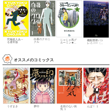
白暮のクロニ
究極超人あ～
じゃじゃ馬グ
機動警察パト
クル
る通常版
ルーミン★...
レイバー〔...
オススメのコミックス
うずまき
夢印
名前のない病
んば！ １
気 １