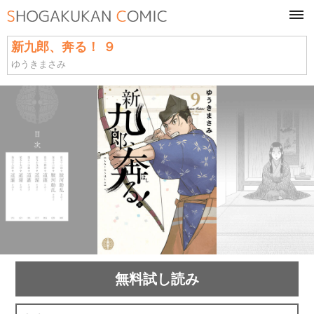
tog
navi
新九郎、奔る！ ９
ゆうきまさみ
無料試し読み