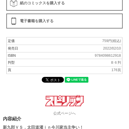
紙のコミックスを購入する
電子書籍を購入する
定価
759円(税込)
発売日
2022/02/10
ISBN
9784098612918
判型
Ｂ６判
頁
176頁
公式ページへ
内容紹介
新九郎ＶＳ．太田道灌ｉｎ今川家当主争い！