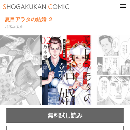
tog
navi
夏目アラタの結婚 ２
乃木坂太郎
無料試し読み