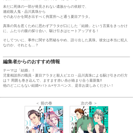
未だに死体の一部が発見されない遺族からの依頼で、
連続殺人鬼・品川真珠から
そのありかを聞き出すべく拘置所へと通う夏目アラタ。
真珠の気を惹くために思わずアラタが口にした「結婚」という言葉をきっかけ
に、ふたりの腹の探り合い、駆け引きはヒートアップする！
そしてついに、事件に関する黙秘をやめ、語り出した真珠。彼女は本当に犯人
なのか、それとも…？
編集者からのおすすめ情報
テーマは「結婚」！
児童相談所の職員・夏目アラタと殺人ピエロ・品川真珠による駆け引きの行方
は？ 周囲も巻き込んで、ますます赤い糸が絡まり合う最新集!!
他のどこにもない結婚×バトル×サスペンス、是非お楽しみください！
＜ 前の巻
次の巻 ＞