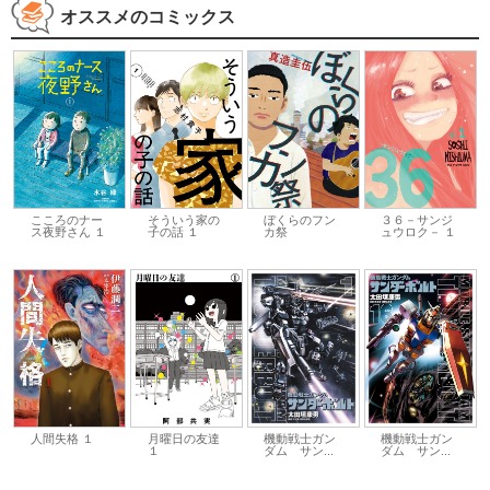
オススメのコミックス
こころのナー
そういう家の
ぼくらのフン
３６－サンジ
ス夜野さん １
子の話 １
カ祭
ュウロク－ １
人間失格 １
月曜日の友達
機動戦士ガン
機動戦士ガン
１
ダム サン...
ダム サン...