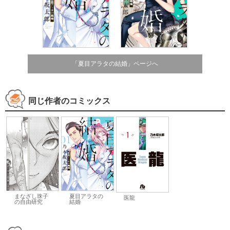
「夏目アラタの結婚」ページへ
同じ作者のコミックス
まなざし珠子
夏目アラタの
医龍
の自由研究
結婚