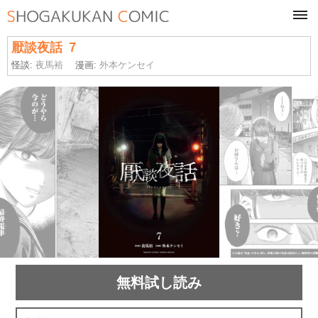
tog
navi
厭談夜話 ７
怪談:
夜馬裕
漫画:
外本ケンセイ
無料試し読み