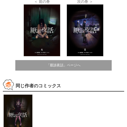
＜ 前の巻
次の巻 ＞
「厭談夜話」ページへ
同じ作者のコミックス