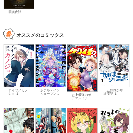
厭談夜話
オススメのコミックス
アイツノカノ
ホテル・イン
十五野球少年
ジョ １
ヒューマン...
漂流記 １
史上最強の弟
子ケンイチ...