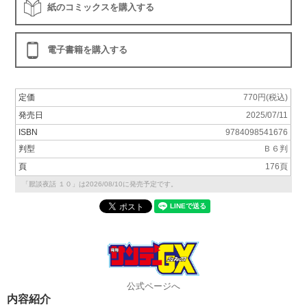
紙のコミックスを購入する
電子書籍を購入する
定価
770円(税込)
発売日
2025/07/11
ISBN
9784098541676
判型
Ｂ６判
頁
176頁
「厭談夜話 １０」は2026/08/10に発売予定です。
公式ページへ
内容紹介