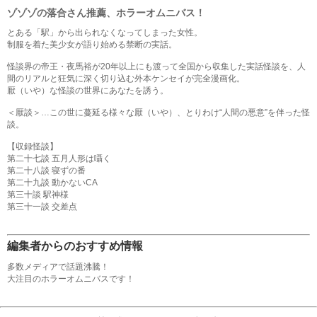
ゾゾゾの落合さん推薦、ホラーオムニバス！
とある「駅」から出られなくなってしまった女性。
制服を着た美少女が語り始める禁断の実話。
怪談界の帝王・夜馬裕が20年以上にも渡って全国から収集した実話怪談を、人
間のリアルと狂気に深く切り込む外本ケンセイが完全漫画化。
厭（いや）な怪談の世界にあなたを誘う。
＜厭談＞…この世に蔓延る様々な厭（いや）、とりわけ“人間の悪意”を伴った怪
談。
【収録怪談】
第二十七談 五月人形は囁く
第二十八談 寝ずの番
第二十九談 動かないCA
第三十談 駅神様
第三十一談 交差点
編集者からのおすすめ情報
多数メディアで話題沸騰！
大注目のホラーオムニバスです！