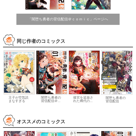
「闇堕ち勇者の背信配信＠ｃｏｍｉｃ」ページへ
同じ作者のコミックス
王子が空気読
闇堕ち勇者の
後宮を追放さ
闇堕ち勇者の
まなすぎる
背信配信＠...
れた稀代の...
背信配信
オススメのコミックス