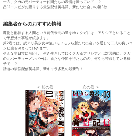
一方、クガの元パーティー仲間たちの表情は曇っていて…？
凸凹コンビがお贈りする最強配信英雄譚、新たな出会いの第2巻！
編集者からのおすすめ情報
魔物と配信する人間という前代未聞の道をゆくクガには、アリシアといること
で予想外の事態が続きます。
第2巻では、訳アリ美少女や強いモフモフら新たな出会いを通して二人の良いコ
ンビ感も深まってゆきます。
そんな非日常に順応し、生き生きしてゆくクガ＆アリシアとは対照的に、クガ
の元パーティーメンバーは、新たな仲間を得たものの、何やら苦戦している様
子で…？
話題の最強配信英雄譚、新キャラ多数の最新刊！
＜ 前の巻
次の巻 ＞