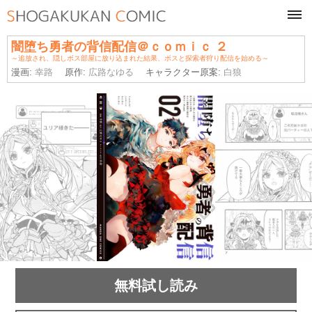
tog
navi
闇堕ち勇者の背信配信＠ｃｏｍｉｃ ２
～追放され、隠しボス部屋に放り込まれた結果、ボスと探索者狩り配信を始める～
漫画:
幸路
原作:
広路なゆる
キャラクター原案:
白狼
無料試し読み