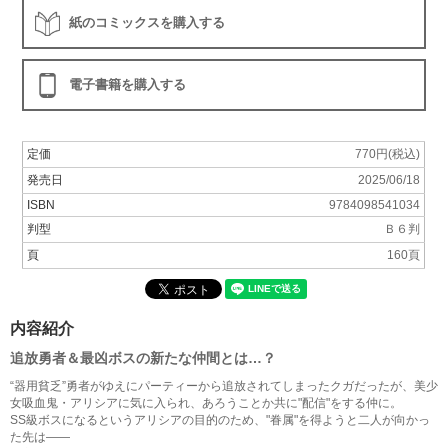
紙のコミックスを購入する
電子書籍を購入する
定価
770円(税込)
発売日
2025/06/18
ISBN
9784098541034
判型
Ｂ６判
頁
160頁
内容紹介
追放勇者＆最凶ボスの新たな仲間とは…？
“器用貧乏”勇者がゆえにパーティーから追放されてしまったクガだったが、美少
女吸血鬼・アリシアに気に入られ、あろうことか共に"配信"をする仲に。
SS級ボスになるというアリシアの目的のため、"眷属"を得ようと二人が向かっ
た先は――