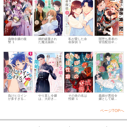
偽物令嬢の復
婚約破棄され
私が愛した余
闇堕ち勇者の
讐 １
た魔法薬師...
命探偵 １
背信配信＠...
負けヒロイン
やり直し令嬢
その炎の名は
義娘が悪役令
が多すぎる...
は、大好き...
性癖 １
嬢として破...
ページTOPへ