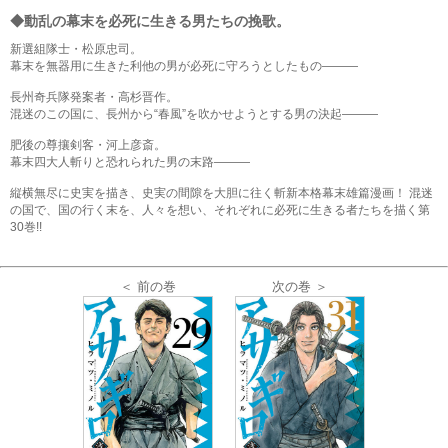
◆動乱の幕末を必死に生きる男たちの挽歌。
新選組隊士・松原忠司。
幕末を無器用に生きた利他の男が必死に守ろうとしたもの―――
長州奇兵隊発案者・高杉晋作。
混迷のこの国に、長州から“春風”を吹かせようとする男の決起―――
肥後の尊攘剣客・河上彦斎。
幕末四大人斬りと恐れられた男の末路―――
縦横無尽に史実を描き、史実の間隙を大胆に往く斬新本格幕末雄篇漫画！ 混迷
の国で、国の行く末を、人々を想い、それぞれに必死に生きる者たちを描く第
30巻!!
＜ 前の巻
次の巻 ＞