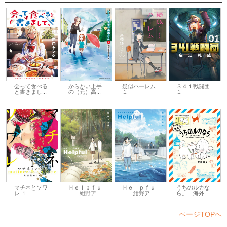
会って食べる
からかい上手
疑似ハーレム
３４１戦闘団
と書きまし...
の（元）高...
１
１
マチネとソワ
Ｈｅｌｐｆｕ
Ｈｅｌｐｆｕ
うちのルカな
レ １
ｌ 紺野ア...
ｌ 紺野ア...
ら。 海外...
ページTOPへ