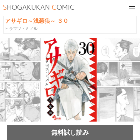
tog
navi
アサギロ～浅葱狼～ ３０
ヒラマツ・ミノル
無料試し読み