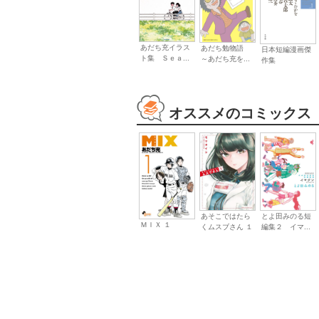
あだち充イラス
あだち勉物語
日本短編漫画傑
ト集 Ｓｅａ...
～あだち充を...
作集
オススメのコミックス
あそこではたら
とよ田みのる短
ＭＩＸ １
くムスブさん １
編集２ イマ...