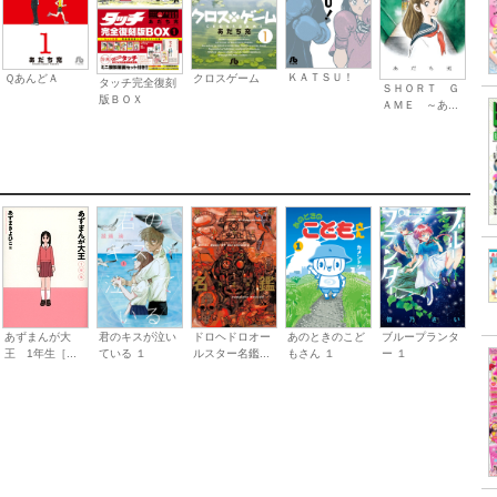
ＫＡＴＳＵ！
ＱあんどＡ
クロスゲーム
タッチ完全復刻
ＳＨＯＲＴ Ｇ
版ＢＯＸ
ＡＭＥ ～あ...
君のキスが泣い
ドロヘドロオー
ブループランタ
あのときのこど
あずまんが大
ている １
ルスター名鑑...
ー １
もさん １
王 1年生［...