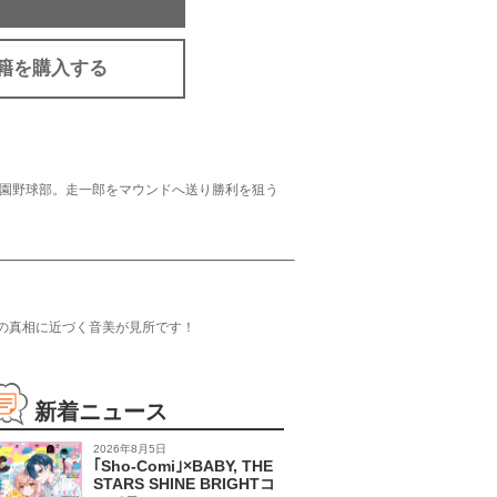
籍を購入する
園野球部。走一郎をマウンドへ送り勝利を狙う
の真相に近づく音美が見所です！
新着ニュース
2026年8月5日
｢Sho-Comi｣×BABY, THE
STARS SHINE BRIGHTコ