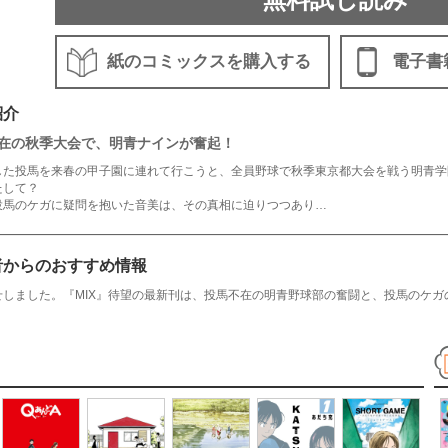
紙のコミックスを購入する
電子書
紹介
在の秋季大会で、明青ナインが奮起！
した投馬を来春の甲子園に連れて行こうと、全員野球で秋季東京都大会を戦う明青学
たして？
投馬のケガに疑問を抱いた音美は、その真相に迫りつつあり…
者からのおすすめ情報
せしました。『MIX』待望の最新刊は、投馬不在の明青野球部の奮闘と、投馬のケガ