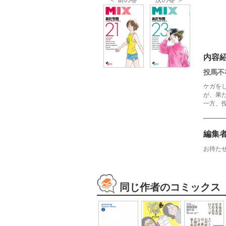
内容
投馬不
ケガを
が、果
一方、
編集
お待た
同じ作者のコミックス