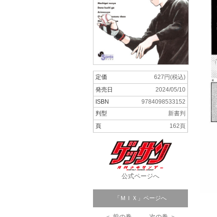
定価
627円(税込)
発売日
2024/05/10
ISBN
9784098533152
判型
新書判
頁
162頁
公式ページへ
「ＭＩＸ」ページへ
＜ 前の巻
次の巻 ＞