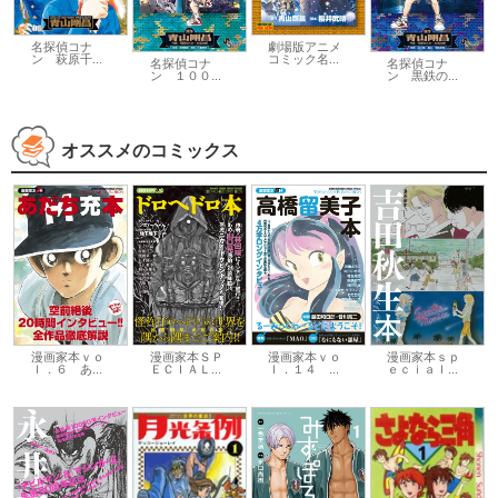
劇場版アニメ
名探偵コナ
コミック名...
ン 萩原千...
名探偵コナ
名探偵コナ
ン １００...
ン 黒鉄の...
オススメのコミックス
漫画家本ｖｏ
漫画家本ｖｏ
漫画家本ｓｐ
漫画家本ＳＰ
ｌ．６ あ...
ｌ．１４ ...
ｅｃｉａｌ...
ＥＣＩＡＬ...