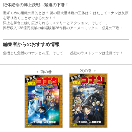
絶体絶命の洋上決戦…緊迫の下巻！
黒ずくめの組織の目的とは？ 謎の巨大潜水艦の正体は？ はたしてコナンは灰原
を守り抜くことができるのか！？
洋上を舞台に繰り広げられるミステリーとアクション、そして…。
興行収入138億円突破の劇場版第26作目のアニメコミックス、必見の下巻！
編集者からのおすすめ情報
危機また危機のコナンと灰原、そして……感動のラストシーンは注目です！
次の巻 ＞
＜ 前の巻