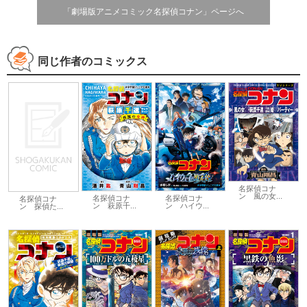
「劇場版アニメコミック名探偵コナン」ページへ
同じ作者のコミックス
名探偵コナ
ン 風の女...
名探偵コナ
名探偵コナ
名探偵コナ
ン 萩原千...
ン ハイウ...
ン 探偵た...