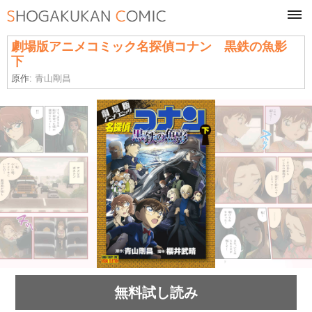
tog
navi
劇場版アニメコミック名探偵コナン 黒鉄の魚影
下
原作:
青山剛昌
無料試し読み