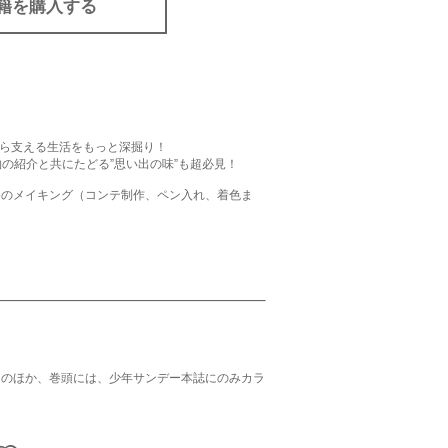
籍を購入する
ら支える生活をもっと深掘り！
の紹介と共にたどる”思い出の味”も超必見！
巻のメイキング（コンテ制作、ペン入れ、着色ま
 そのほか、巻頭には、少年サンデー本誌にのみカラ