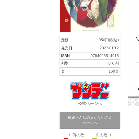
定価
950円(税込)
発売日
2023/01/12
ISBN
9784098514915
判型
Ｂ６判
頁
160頁
公式ページへ
「舞妓さんちのまかないさん」
ページへ
＜ 前の巻
次の巻 ＞