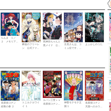
らんま １／
死神坊ちゃんと
２ メモリア...
よふかしのうた
葬送のフリーレ
古見さんは、コ
黒メイド 公...
ン 公式ファ...
ミュ症です。...
ルパン三世ｖｓ
神聖モテモテ王
トニカクカワイ
名探偵コナン
名探偵コナン
名探偵コナン...
国 1
イ １
紺青の拳 ２
天国へのカウ...