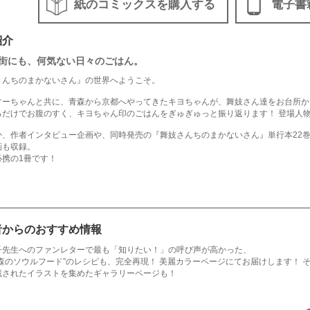
紙のコミックスを購入する
電子書
紹介
街にも、何気ない日々のごはん。
さんちのまかないさん』の世界へようこそ。
すーちゃんと共に、青森から京都へやってきたキヨちゃんが、舞妓さん達をお台所か
るだけでお腹のすく、キヨちゃん印のごはんをぎゅぎゅっと振り返ります！ 登場人物
か、作者インタビュー企画や、同時発売の『舞妓さんちのまかないさん』単行本22
画も収録。
必携の1冊です！
者からのおすすめ情報
子先生へのファンレターで最も「知りたい！」の呼び声が高かった、
青森のソウルフード”のレシピも、完全再現！ 美麗カラーページにてお届けします！
載されたイラストを集めたギャラリーページも！