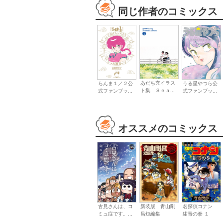
同じ作者のコミックス
あだち充イラス
らんま１／２公
うる星やつら公
ト集 Ｓｅａ...
式ファンブッ...
式ファンブッ...
オススメのコミックス
古見さんは、コ
新装版 青山剛
名探偵コナン
ミュ症です。...
昌短編集
紺青の拳 １