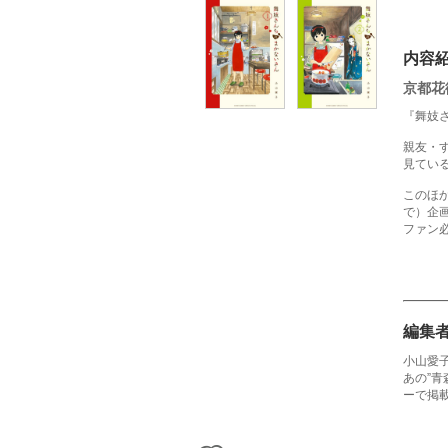
内容
京都花
『舞妓
親友・
見てい
このほ
で）企
ファン
編集
小山愛
あの”
ーで掲