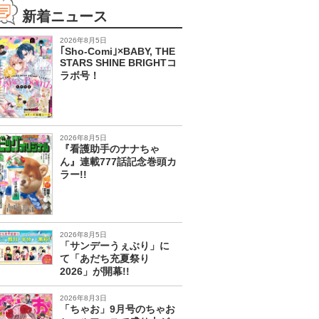
新着ニュース
2026年8月5日
｢Sho-Comi｣×BABY, THE
STARS SHINE BRIGHTコ
ラボ号！
2026年8月5日
『看護助手のナナちゃ
ん』連載777話記念巻頭カ
ラー!!
2026年8月5日
「サンデーうぇぶり」に
て「あだち充夏祭り
2026」が開幕!!
2026年8月3日
「ちゃお」9月号のちゃお