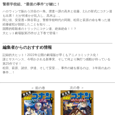
警察学校組、“最後の事件”が鍵に！
ハロウィンで賑わう渋谷の一角。捜査一課の高木と佐藤、2人の挙式にコナン達
も出席！ だが何者かが乱入し、高木は…。
同じ頃、安室透＝降谷零は、警察学校時代の同期、松田と萩原の命を奪った連
続爆破犯が脱獄したことを知り…。
国際的暗殺者のトリックにコナン達、絶体絶命！！？
大ヒット劇場版第25作が上下巻で登場！
編集者からのおすすめ情報
記録的大ヒット！2022年公開の劇場版が早くもアニメコミックス化！
謎とサスペンス、今明かされる新事実、そして何より胸打つ感動が待っている
第25作です！
松田、萩原、諸伏、伊達、そして安室…、事件の鍵を握るのは、３年前のあの
事件…！
次の巻 ＞
＜ 前の巻