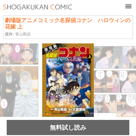
tog
navi
劇場版アニメコミック名探偵コナン ハロウィンの
花嫁 上
原作:
青山剛昌
無料試し読み