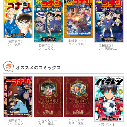
劇場版アニメ
名探偵コナ
コミック名...
ン 萩原千...
名探偵コナ
名探偵コナ
ン １００...
ン 黒鉄の...
オススメのコミックス
からくりサー
からくりサー
名探偵コナ
カス 完全...
カス 完全...
ン エピソ...
パラドン １