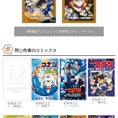
「劇場版アニメコミック名探偵コナン」ページへ
同じ作者のコミックス
名探偵コナ
ン 風の女...
名探偵コナ
名探偵コナ
名探偵コナ
ン 萩原千...
ン ハイウ...
ン 探偵た...