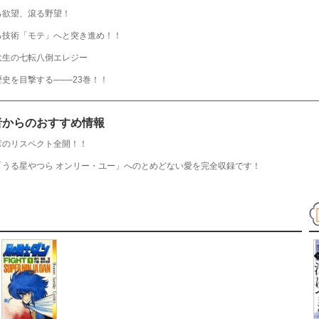
る欲望、滾る野望！
る技術「モテ」へと突き進め！！
大生の七転八倒エレジー
史を目撃する───23巻！！
者からのおすすめ情報
彦のリスペクト全開！！
「うる星やつら オンリー・ユー」へのとめどない愛を完全収録です！