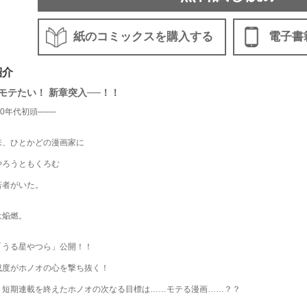
紙のコミックスを購入する
電子書
紹介
モテたい！ 新章突入──！！
80年代初頭───
来、ひとかどの漫画家に
やろうともくろむ
若者がいた。
は焔燃。
「うる星やつら」公開！！
成度がホノオの心を撃ち抜く！
、短期連載を終えたホノオの次なる目標は……モテる漫画……？？