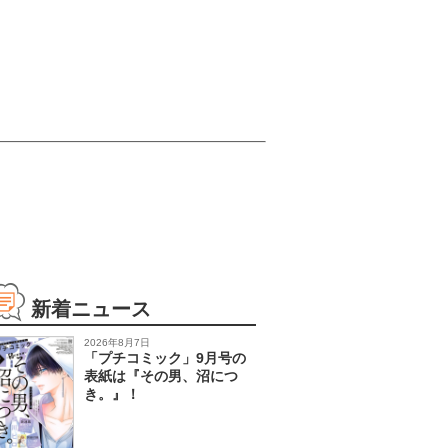
新着ニュース
2026年8月7日
「プチコミック」9月号の
表紙は『その男、沼につ
き。』！