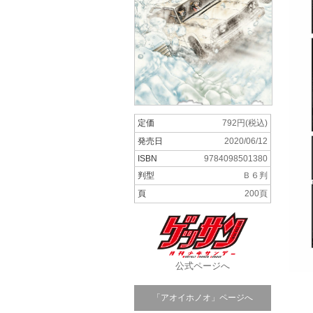
定価
792円(税込)
発売日
2020/06/12
ISBN
9784098501380
判型
Ｂ６判
頁
200頁
公式ページへ
「アオイホノオ」ページへ