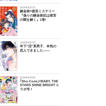
2026年8月7日
錬金術×後宮ミステリー
『偽りの錬金術妃は後宮
の闇を解く』1巻!
2026年8月7日
年下“沼”系男子、本気の
恋人できました――
2026年8月5日
｢Sho-Comi｣×BABY, THE
STARS SHINE BRIGHTコ
ラボ号！