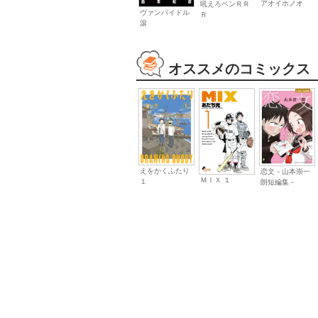
アオイホノオ
吼えろペンＲＲ
ヴァンパイドル
Ｒ
滾
オススメのコミックス
えをかくふたり
恋文－山本崇一
ＭＩＸ １
１
朗短編集－