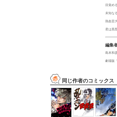
目覚め
未知な
熱血芸
君は黒歴
編集
島本和
劇場版
同じ作者のコミックス