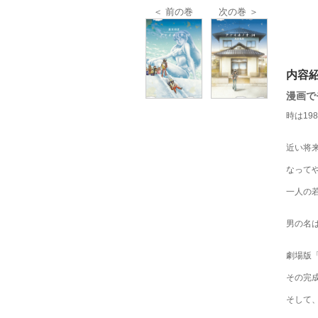
＜ 前の巻
次の巻 ＞
内容
漫画で
時は19
近い将
なって
一人の
男の名
劇場版
その完
そして