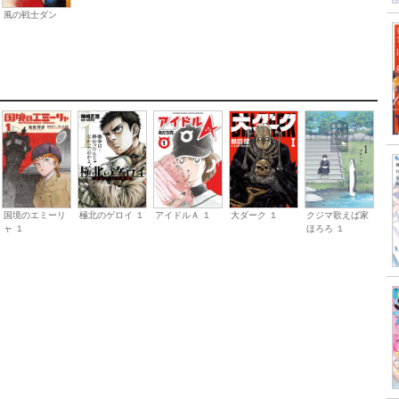
風の戦士ダン
国境のエミーリ
極北のゲロイ １
大ダーク １
クジマ歌えば家
アイドルＡ １
ャ １
ほろろ １