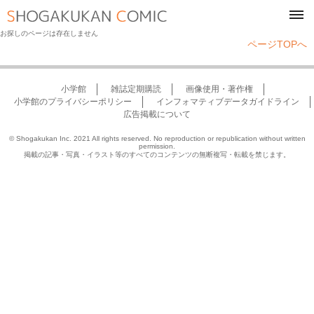
tog
navi
お探しのページは存在しません
ページTOPへ
小学館
雑誌定期購読
画像使用・著作権
小学館のプライバシーポリシー
インフォマティブデータガイドライン
広告掲載について
© Shogakukan Inc. 2021 All rights reserved. No reproduction or republication without written
permission.
掲載の記事・写真・イラスト等のすべてのコンテンツの無断複写・転載を禁じます。