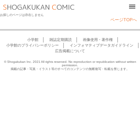
tog
navi
お探しのページは存在しません
ページTOPへ
小学館
雑誌定期購読
画像使用・著作権
小学館のプライバシーポリシー
インフォマティブデータガイドライン
広告掲載について
© Shogakukan Inc. 2021 All rights reserved. No reproduction or republication without written
permission.
掲載の記事・写真・イラスト等のすべてのコンテンツの無断複写・転載を禁じます。