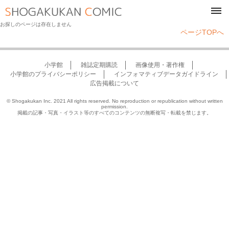
tog
navi
お探しのページは存在しません
ページTOPへ
小学館
雑誌定期購読
画像使用・著作権
小学館のプライバシーポリシー
インフォマティブデータガイドライン
広告掲載について
© Shogakukan Inc. 2021 All rights reserved. No reproduction or republication without written
permission.
掲載の記事・写真・イラスト等のすべてのコンテンツの無断複写・転載を禁じます。