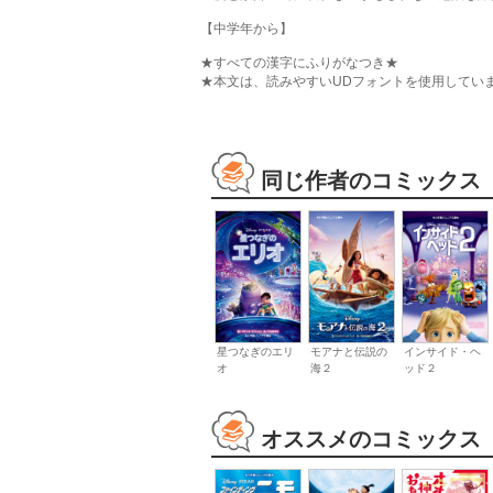
【中学年から】
★すべての漢字にふりがなつき★
★本文は、読みやすいUDフォントを使用してい
同じ作者のコミックス
星つなぎのエリ
モアナと伝説の
インサイド・ヘ
オ
海２
ッド２
オススメのコミックス