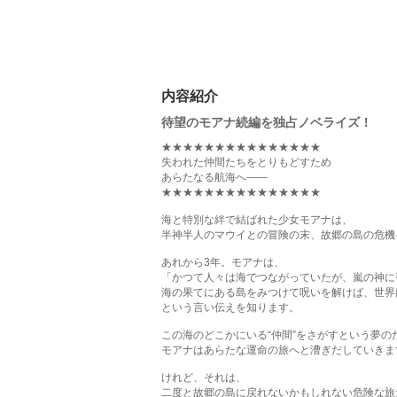
内容紹介
待望のモアナ続編を独占ノベライズ！
★★★★★★★★★★★★★★★
失われた仲間たちをとりもどすため
あらたなる航海へ――
★★★★★★★★★★★★★★★
海と特別な絆で結ばれた少女モアナは、
半神半人のマウイとの冒険の末、故郷の島の危機
あれから3年。モアナは、
「かつて人々は海でつながっていたが、嵐の神に
海の果てにある島をみつけて呪いを解けば、世界
という言い伝えを知ります。
この海のどこかにいる“仲間”をさがすという夢の
モアナはあらたな運命の旅へと漕ぎだしていきま
けれど、それは、
二度と故郷の島に戻れないかもしれない危険な旅