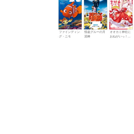
ファインディン
怪盗グルーの月
オオカミ神社に
グ・ニモ
泥棒
おねがいっ！...