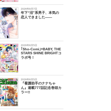
2026年8月7日
年下“沼”系男子、本気の
恋人できました――
2026年8月5日
｢Sho-Comi｣×BABY, THE
STARS SHINE BRIGHTコ
ラボ号！
2026年8月5日
『看護助手のナナちゃ
ん』連載777話記念巻頭カ
ラー!!