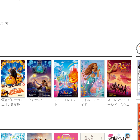
ます★
怪盗グルーのミ
ウィッシュ
マイ・エレメン
リトル・マーメ
ストレンジ・ワ
ニオン超変身
ト
イド
ールド もう...