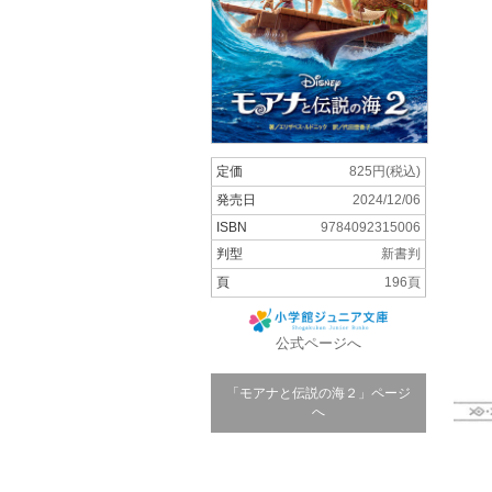
定価
825円(税込)
発売日
2024/12/06
ISBN
9784092315006
判型
新書判
頁
196頁
公式ページへ
「モアナと伝説の海２」ページ
へ