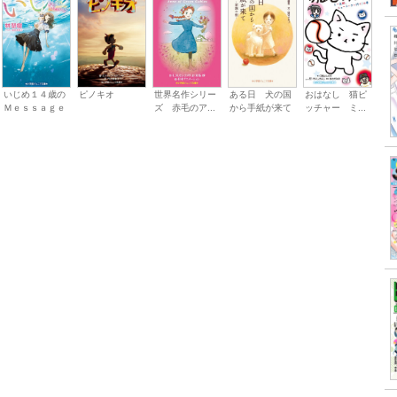
いじめ１４歳の
ピノキオ
世界名作シリー
ある日 犬の国
おはなし 猫ピ
Ｍｅｓｓａｇｅ
ズ 赤毛のア...
から手紙が来て
ッチャー ミ...