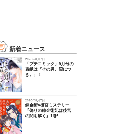
新着ニュース
2026年8月7日
「プチコミック」9月号の
表紙は『その男、沼につ
き。』！
2026年8月7日
錬金術×後宮ミステリー
『偽りの錬金術妃は後宮
の闇を解く』1巻!