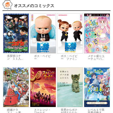
オススメのコミックス
名探偵コナ
ボス・ベイビ
ボス・ベイビ
メチャ盛りユ
ン １１人...
ー
ー ファミ...
ーチューバ...
絶滅クラ
ストレンジ・
世界からボク
レベル１で異
ス！ ～暴...
ワールド ...
が消えたなら
世界召喚さ...