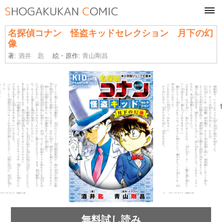
tog
navi
名探偵コナン 怪盗キッドセレクション 月下の幻
像
著:
酒井 匙
絵・原作:
青山剛昌
無料試し読み