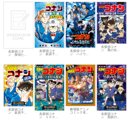
名探偵コナ
ン 風の女...
名探偵コナ
名探偵コナ
名探偵コナ
ン 萩原千...
ン ハイウ...
ン 探偵た...
劇場版アニメ
名探偵コナ
コミック名...
ン 萩原千...
名探偵コナ
名探偵コナ
ン １００...
ン 黒鉄の...