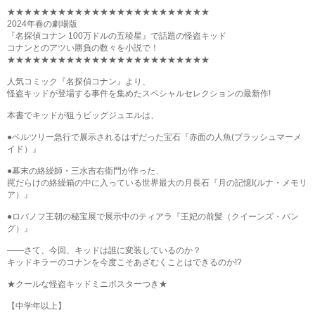
★★★★★★★★★★★★★★★★★★★★★★★★
2024年春の劇場版
『名探偵コナン 100万ドルの五稜星』で話題の怪盗キッド
コナンとのアツい勝負の数々を小説で！
★★★★★★★★★★★★★★★★★★★★★★★★
人気コミック『名探偵コナン』より、
怪盗キッドが登場する事件を集めたスペシャルセレクションの最新作!
本書でキッドが狙うビッグジュエルは、
●ベルツリー急行で展示されるはずだった宝石『赤面の人魚(ブラッシュマーメ
イド）』
●幕末の絡繰師・三水吉右衛門が作った、
罠だらけの絡繰箱の中に入っている世界最大の月長石『月の記憶I(ルナ・メモリ
ア）』
●ロバノフ王朝の秘宝展で展示中のティアラ『王妃の前髪（クイーンズ・バン
グ）』
――さて、今回、キッドは誰に変装しているのか？
キッドキラーのコナンを今度こそあざむくことはできるのか!?
★クールな怪盗キッドミニポスターつき★
【中学年以上】